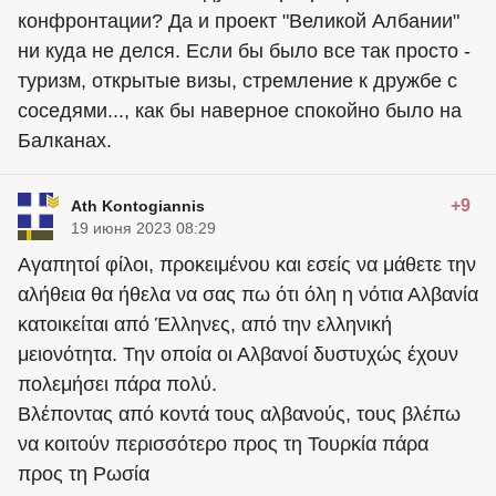
конфронтации? Да и проект "Великой Албании"
ни куда не делся. Если бы было все так просто -
туризм, открытые визы, стремление к дружбе с
соседями..., как бы наверное спокойно было на
Балканах.
+9
Ath Kontogiannis
19 июня 2023 08:29
Αγαπητοί φίλοι, προκειμένου και εσείς να μάθετε την
αλήθεια θα ήθελα να σας πω ότι όλη η νότια Αλβανία
κατοικείται από Έλληνες, από την ελληνική
μειονότητα. Την οποία οι Αλβανοί δυστυχώς έχουν
πολεμήσει πάρα πολύ.
Βλέποντας από κοντά τους αλβανούς, τους βλέπω
να κοιτούν περισσότερο προς τη Τουρκία πάρα
προς τη Ρωσία