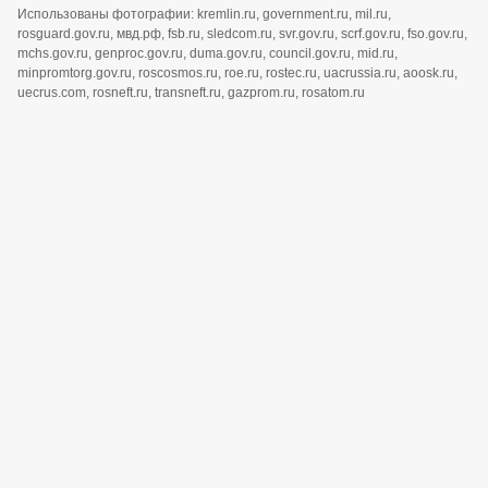
Использованы фотографии: kremlin.ru, government.ru, mil.ru,
rosguard.gov.ru, мвд.рф, fsb.ru, sledcom.ru, svr.gov.ru, scrf.gov.ru, fso.gov.ru,
mchs.gov.ru, genproc.gov.ru, duma.gov.ru, council.gov.ru, mid.ru,
minpromtorg.gov.ru, roscosmos.ru, roe.ru, rostec.ru, uacrussia.ru, aoosk.ru,
uecrus.com, rosneft.ru, transneft.ru, gazprom.ru, rosatom.ru