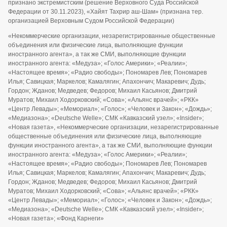
признано экстремистским (решение Верховного Суда Российской
Федерации от 30.11.2023), «Хайят Тахрир аш-Шам» (признана тер.
организацией Верховным Судом Российской Федерации)
«Некоммерческие организации, незарегистрированные общественные
объединения или физические лица, выполняющие функции
иностранного агента», а так же СМИ, выполняющие функции
иностранного агента: «Медуза»; «Голос Америки»; «Реалии»;
«Настоящее время»; «Радио свободы»; Пономарев Лев; Пономарев
Илья; Савицкая; Маркелов; Камалягин; Апахончич; Макаревич; Дудь;
Гордон; Жданов; Медведев; Федоров; Михаил Касьянов; Дмитрий
Муратов; Михаил Ходорковский; «Сова»; «Альянс врачей»; «РКК»
«Центр Левады»; «Мемориал»; «Голос»; «Человек и Закон»; «Дождь»;
«Медиазона»; «Deutsche Welle»; СМК «Кавказский узел»; «Insider»;
«Новая газета», «Некоммерческие организации, незарегистрированные
общественные объединения или физические лица, выполняющие
функции иностранного агента», а так же СМИ, выполняющие функции
иностранного агента: «Медуза»; «Голос Америки»; «Реалии»;
«Настоящее время»; «Радио свободы»; Пономарев Лев; Пономарев
Илья; Савицкая; Маркелов; Камалягин; Апахончич; Макаревич; Дудь;
Гордон; Жданов; Медведев; Федоров; Михаил Касьянов; Дмитрий
Муратов; Михаил Ходорковский; «Сова»; «Альянс врачей»; «РКК»
«Центр Левады»; «Мемориал»; «Голос»; «Человек и Закон»; «Дождь»;
«Медиазона»; «Deutsche Welle»; СМК «Кавказский узел»; «Insider»;
«Новая газета»; «Фонд Карнеги»