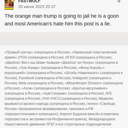
0
FASTWOLF
20 июня 2023 20:37
The orange man trump is going to jail he is a goon
and most American's hate him this post is a lie.
«Правый сектор» (запрещена в России), «Украинская повстанческая
армия» (УПА) (запрещена в России), ИГИЛ (запрещена в России),
«Джабхат Фатх аш-Шам» бывшая «Джабхат ан-Нусра» (запрещена в
России), «Аль-Каида» (запрещена в России), «Фонд борьбы с
коррупцией» (запрещена в России), «Штабы Навального» (запрещена в
России), Facebook (запрещена в России), Instagram (запрещена в
России), Meta (запрещена в России), «Misanthropic Division» (запрещена
в России), «Азов» (запрещена в России), «Братья-мусульмане»
(запрещена в России), «Аум Синрике» (запрещена в России), АУЕ
(запрещена в России), УНА-УНСО (запрещена в России), Меджлис
крымскотатарского народа (запрещена в России), легион «Свобода
России» (вооруженное формирование, признано в РФ
террористическим и запрещено), Кирилл Буданов (внесён в перечень
террористов и экстремистов Росфинмониторинга), Международное
общественное движение ЛГБТ и его структурные подразделения