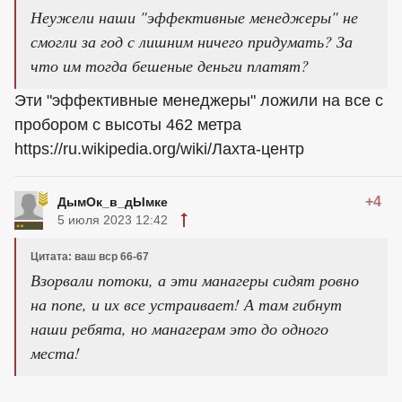
Неужели наши "эффективные менеджеры" не
смогли за год с лишним ничего придумать? За
что им тогда бешеные деньги платят?
Эти "эффективные менеджеры" ложили на все с
пробором с высоты 462 метра
https://ru.wikipedia.org/wiki/Лахта-центр
+4
ДымОк_в_дЫмке
5 июля 2023 12:42
Цитата: ваш вср 66-67
Взорвали потоки, а эти манагеры сидят ровно
на попе, и их все устраивает! А там гибнут
наши ребята, но манагерам это до одного
места!