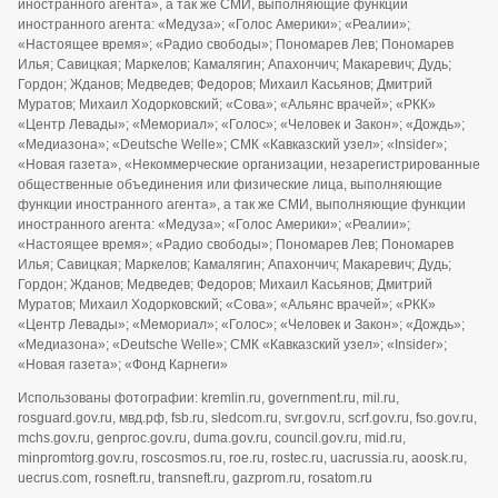
иностранного агента», а так же СМИ, выполняющие функции
иностранного агента: «Медуза»; «Голос Америки»; «Реалии»;
«Настоящее время»; «Радио свободы»; Пономарев Лев; Пономарев
Илья; Савицкая; Маркелов; Камалягин; Апахончич; Макаревич; Дудь;
Гордон; Жданов; Медведев; Федоров; Михаил Касьянов; Дмитрий
Муратов; Михаил Ходорковский; «Сова»; «Альянс врачей»; «РКК»
«Центр Левады»; «Мемориал»; «Голос»; «Человек и Закон»; «Дождь»;
«Медиазона»; «Deutsche Welle»; СМК «Кавказский узел»; «Insider»;
«Новая газета», «Некоммерческие организации, незарегистрированные
общественные объединения или физические лица, выполняющие
функции иностранного агента», а так же СМИ, выполняющие функции
иностранного агента: «Медуза»; «Голос Америки»; «Реалии»;
«Настоящее время»; «Радио свободы»; Пономарев Лев; Пономарев
Илья; Савицкая; Маркелов; Камалягин; Апахончич; Макаревич; Дудь;
Гордон; Жданов; Медведев; Федоров; Михаил Касьянов; Дмитрий
Муратов; Михаил Ходорковский; «Сова»; «Альянс врачей»; «РКК»
«Центр Левады»; «Мемориал»; «Голос»; «Человек и Закон»; «Дождь»;
«Медиазона»; «Deutsche Welle»; СМК «Кавказский узел»; «Insider»;
«Новая газета»; «Фонд Карнеги»
Использованы фотографии: kremlin.ru, government.ru, mil.ru,
rosguard.gov.ru, мвд.рф, fsb.ru, sledcom.ru, svr.gov.ru, scrf.gov.ru, fso.gov.ru,
mchs.gov.ru, genproc.gov.ru, duma.gov.ru, council.gov.ru, mid.ru,
minpromtorg.gov.ru, roscosmos.ru, roe.ru, rostec.ru, uacrussia.ru, aoosk.ru,
uecrus.com, rosneft.ru, transneft.ru, gazprom.ru, rosatom.ru