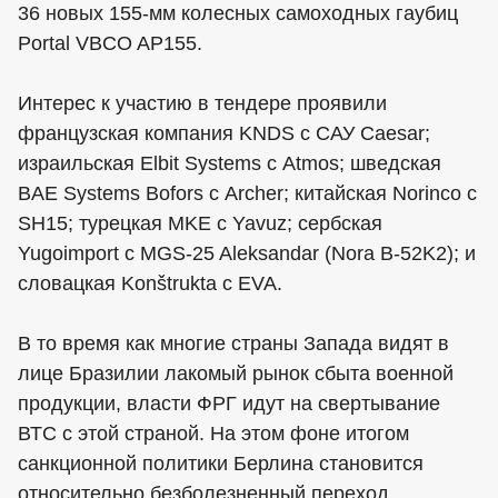
36 новых 155-мм колесных самоходных гаубиц
Portal VBCO AP155.
Интерес к участию в тендере проявили
французская компания KNDS с САУ Caesar;
израильская Elbit Systems с Atmos; шведская
BAE Systems Bofors с Archer; китайская Norinco с
SH15; турецкая MKE с Yavuz; сербская
Yugoimport с MGS-25 Aleksandar (Nora B-52K2); и
словацкая Konštrukta с EVA.
В то время как многие страны Запада видят в
лице Бразилии лакомый рынок сбыта военной
продукции, власти ФРГ идут на свертывание
ВТС с этой страной. На этом фоне итогом
санкционной политики Берлина становится
относительно безболезненный переход