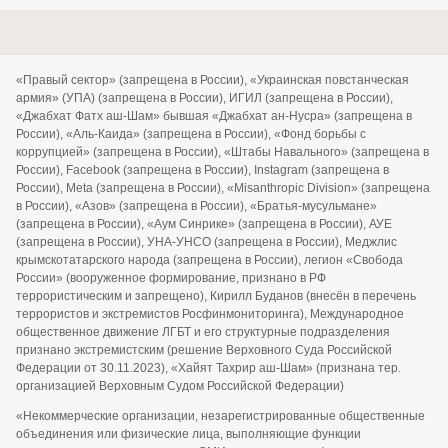
«Правый сектор» (запрещена в России), «Украинская повстанческая
армия» (УПА) (запрещена в России), ИГИЛ (запрещена в России),
«Джабхат Фатх аш-Шам» бывшая «Джабхат ан-Нусра» (запрещена в
России), «Аль-Каида» (запрещена в России), «Фонд борьбы с
коррупцией» (запрещена в России), «Штабы Навального» (запрещена в
России), Facebook (запрещена в России), Instagram (запрещена в
России), Meta (запрещена в России), «Misanthropic Division» (запрещена
в России), «Азов» (запрещена в России), «Братья-мусульмане»
(запрещена в России), «Аум Синрике» (запрещена в России), АУЕ
(запрещена в России), УНА-УНСО (запрещена в России), Меджлис
крымскотатарского народа (запрещена в России), легион «Свобода
России» (вооруженное формирование, признано в РФ
террористическим и запрещено), Кирилл Буданов (внесён в перечень
террористов и экстремистов Росфинмониторинга), Международное
общественное движение ЛГБТ и его структурные подразделения
признано экстремистским (решение Верховного Суда Российской
Федерации от 30.11.2023), «Хайят Тахрир аш-Шам» (признана тер.
организацией Верховным Судом Российской Федерации)
«Некоммерческие организации, незарегистрированные общественные
объединения или физические лица, выполняющие функции