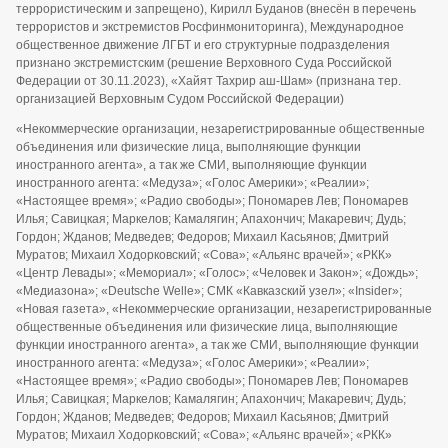
террористическим и запрещено), Кирилл Буданов (внесён в перечень
террористов и экстремистов Росфинмониторинга), Международное
общественное движение ЛГБТ и его структурные подразделения
признано экстремистским (решение Верховного Суда Российской
Федерации от 30.11.2023), «Хайят Тахрир аш-Шам» (признана тер.
организацией Верховным Судом Российской Федерации)
«Некоммерческие организации, незарегистрированные общественные
объединения или физические лица, выполняющие функции
иностранного агента», а так же СМИ, выполняющие функции
иностранного агента: «Медуза»; «Голос Америки»; «Реалии»;
«Настоящее время»; «Радио свободы»; Пономарев Лев; Пономарев
Илья; Савицкая; Маркелов; Камалягин; Апахончич; Макаревич; Дудь;
Гордон; Жданов; Медведев; Федоров; Михаил Касьянов; Дмитрий
Муратов; Михаил Ходорковский; «Сова»; «Альянс врачей»; «РКК»
«Центр Левады»; «Мемориал»; «Голос»; «Человек и Закон»; «Дождь»;
«Медиазона»; «Deutsche Welle»; СМК «Кавказский узел»; «Insider»;
«Новая газета», «Некоммерческие организации, незарегистрированные
общественные объединения или физические лица, выполняющие
функции иностранного агента», а так же СМИ, выполняющие функции
иностранного агента: «Медуза»; «Голос Америки»; «Реалии»;
«Настоящее время»; «Радио свободы»; Пономарев Лев; Пономарев
Илья; Савицкая; Маркелов; Камалягин; Апахончич; Макаревич; Дудь;
Гордон; Жданов; Медведев; Федоров; Михаил Касьянов; Дмитрий
Муратов; Михаил Ходорковский; «Сова»; «Альянс врачей»; «РКК»