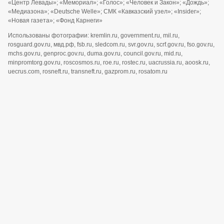
«Центр Левады»; «Мемориал»; «Голос»; «Человек и Закон»; «Дождь»;
«Медиазона»; «Deutsche Welle»; СМК «Кавказский узел»; «Insider»;
«Новая газета»; «Фонд Карнеги»
Использованы фотографии: kremlin.ru, government.ru, mil.ru,
rosguard.gov.ru, мвд.рф, fsb.ru, sledcom.ru, svr.gov.ru, scrf.gov.ru, fso.gov.ru,
mchs.gov.ru, genproc.gov.ru, duma.gov.ru, council.gov.ru, mid.ru,
minpromtorg.gov.ru, roscosmos.ru, roe.ru, rostec.ru, uacrussia.ru, aoosk.ru,
uecrus.com, rosneft.ru, transneft.ru, gazprom.ru, rosatom.ru