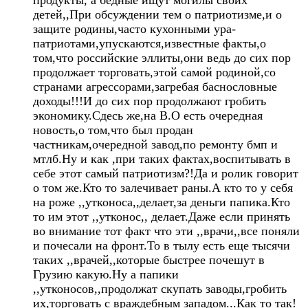
детей,,При обсуждении тем о патриотизме,и о
защите родины,часто кухонными ура-
патриотами,упускаются,известные факты,о
том,что российские эллиты,они ведь до сих пор
продолжает торговать,этой самой родиной,со
странами агрессорами,загребая баснословные
доходы!!!И до сих пор продолжают гробить
экономику.Сдесь же,на В.О есть очередная
новость,о том,что был продан
частникам,очередной завод,по ремонту бмп и
мтлб.Ну и как ,при таких фактах,воспитывать в
себе этот самый патриотизм?!Да и ролик говорит
о том же.Кто то залечивает раны.А кто то у себя
на роже ,,утконоса,,делает,за деньги папика.Кто
то им этот ,,утконос,, делает.Даже если принять
во внимание тот факт что эти ,,врачи,,все поняли
и почесали на фронт.То в тылу есть еще тысячи
таких ,,врачей,,которые быстрее почешут в
Грузию какую.Ну а папики
,,утконосов,,продолжат скупать заводы,гробить
их,торговать с враждебным западом...Как то так!