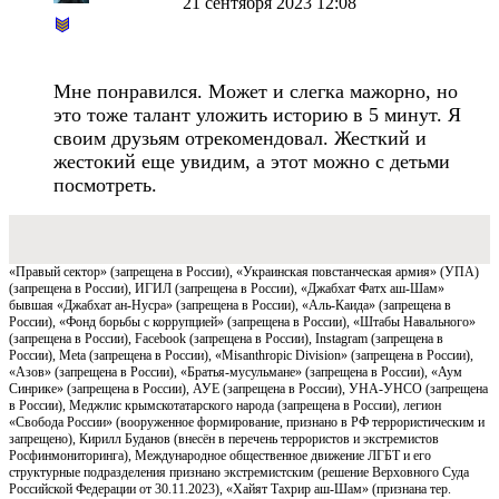
21 сентября 2023 12:08
Мне понравился. Может и слегка мажорно, но
это тоже талант уложить историю в 5 минут. Я
своим друзьям отрекомендовал. Жесткий и
жестокий еще увидим, а этот можно с детьми
посмотреть.
«Правый сектор» (запрещена в России), «Украинская повстанческая армия» (УПА)
(запрещена в России), ИГИЛ (запрещена в России), «Джабхат Фатх аш-Шам»
бывшая «Джабхат ан-Нусра» (запрещена в России), «Аль-Каида» (запрещена в
России), «Фонд борьбы с коррупцией» (запрещена в России), «Штабы Навального»
(запрещена в России), Facebook (запрещена в России), Instagram (запрещена в
России), Meta (запрещена в России), «Misanthropic Division» (запрещена в России),
«Азов» (запрещена в России), «Братья-мусульмане» (запрещена в России), «Аум
Синрике» (запрещена в России), АУЕ (запрещена в России), УНА-УНСО (запрещена
в России), Меджлис крымскотатарского народа (запрещена в России), легион
«Свобода России» (вооруженное формирование, признано в РФ террористическим и
запрещено), Кирилл Буданов (внесён в перечень террористов и экстремистов
Росфинмониторинга), Международное общественное движение ЛГБТ и его
структурные подразделения признано экстремистским (решение Верховного Суда
Российской Федерации от 30.11.2023), «Хайят Тахрир аш-Шам» (признана тер.