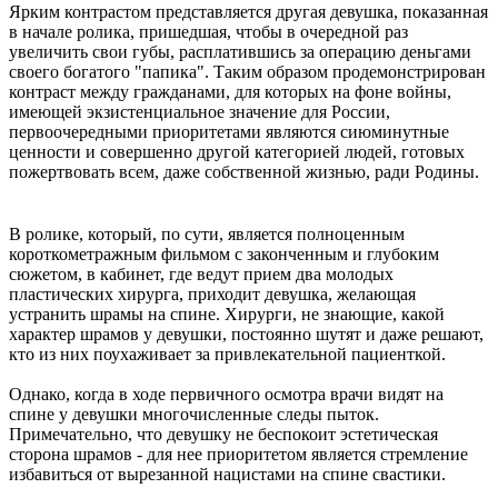
Ярким контрастом представляется другая девушка, показанная
в начале ролика, пришедшая, чтобы в очередной раз
увеличить свои губы, расплатившись за операцию деньгами
своего богатого "папика". Таким образом продемонстрирован
контраст между гражданами, для которых на фоне войны,
имеющей экзистенциальное значение для России,
первоочередными приоритетами являются сиюминутные
ценности и совершенно другой категорией людей, готовых
пожертвовать всем, даже собственной жизнью, ради Родины.
В ролике, который, по сути, является полноценным
короткометражным фильмом с законченным и глубоким
сюжетом, в кабинет, где ведут прием два молодых
пластических хирурга, приходит девушка, желающая
устранить шрамы на спине. Хирурги, не знающие, какой
характер шрамов у девушки, постоянно шутят и даже решают,
кто из них поухаживает за привлекательной пациенткой.
Однако, когда в ходе первичного осмотра врачи видят на
спине у девушки многочисленные следы пыток.
Примечательно, что девушку не беспокоит эстетическая
сторона шрамов - для нее приоритетом является стремление
избавиться от вырезанной нацистами на спине свастики.