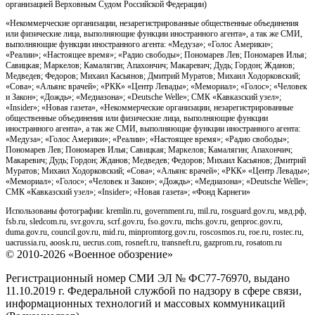
организацией Верховным Судом Российской Федерации)
«Некоммерческие организации, незарегистрированные общественные объединения
или физические лица, выполняющие функции иностранного агента», а так же СМИ,
выполняющие функции иностранного агента: «Медуза»; «Голос Америки»;
«Реалии»; «Настоящее время»; «Радио свободы»; Пономарев Лев; Пономарев Илья;
Савицкая; Маркелов; Камалягин; Апахончич; Макаревич; Дудь; Гордон; Жданов;
Медведев; Федоров; Михаил Касьянов; Дмитрий Муратов; Михаил Ходорковский;
«Сова»; «Альянс врачей»; «РКК» «Центр Левады»; «Мемориал»; «Голос»; «Человек
и Закон»; «Дождь»; «Медиазона»; «Deutsche Welle»; СМК «Кавказский узел»;
«Insider»; «Новая газета», «Некоммерческие организации, незарегистрированные
общественные объединения или физические лица, выполняющие функции
иностранного агента», а так же СМИ, выполняющие функции иностранного агента:
«Медуза»; «Голос Америки»; «Реалии»; «Настоящее время»; «Радио свободы»;
Пономарев Лев; Пономарев Илья; Савицкая; Маркелов; Камалягин; Апахончич;
Макаревич; Дудь; Гордон; Жданов; Медведев; Федоров; Михаил Касьянов; Дмитрий
Муратов; Михаил Ходорковский; «Сова»; «Альянс врачей»; «РКК» «Центр Левады»;
«Мемориал»; «Голос»; «Человек и Закон»; «Дождь»; «Медиазона»; «Deutsche Welle»;
СМК «Кавказский узел»; «Insider»; «Новая газета»; «Фонд Карнеги»
Использованы фотографии: kremlin.ru, government.ru, mil.ru, rosguard.gov.ru, мвд.рф,
fsb.ru, sledcom.ru, svr.gov.ru, scrf.gov.ru, fso.gov.ru, mchs.gov.ru, genproc.gov.ru,
duma.gov.ru, council.gov.ru, mid.ru, minpromtorg.gov.ru, roscosmos.ru, roe.ru, rostec.ru,
uacrussia.ru, aoosk.ru, uecrus.com, rosneft.ru, transneft.ru, gazprom.ru, rosatom.ru
© 2010-2026 «Военное обозрение»
Регистрационный номер СМИ ЭЛ № ФС77-76970, выдано
11.10.2019 г. Федеральной службой по надзору в сфере связи,
информационных технологий и массовых коммуникаций