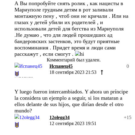
А Вы попробуйте снять ролик , как нацисты в
Мариуполе грудным детям в рот заливали
монтажную пену , чтоб они не кричали . Или на
глазах у детей убили их родителей , и
использовали детей для бегства из Мариуполя
.Не думаю , что для людей прошедших ад
бандеровских застенков, это будут приятные
воспоминания . Придет время и люди сами
расскажут , если смогут .
Комментарий был удален.
Испанец45
0
18 сентября 2023 21:53
Y luego fueron intercambiados. Y ahora un príncipe
la considera un ejemplo a seguir, si los mataran a
ellos delante de sus hijos, que dirían desde el otro
mundo?
12olegg34
+15
12 сентября 2023 19:51