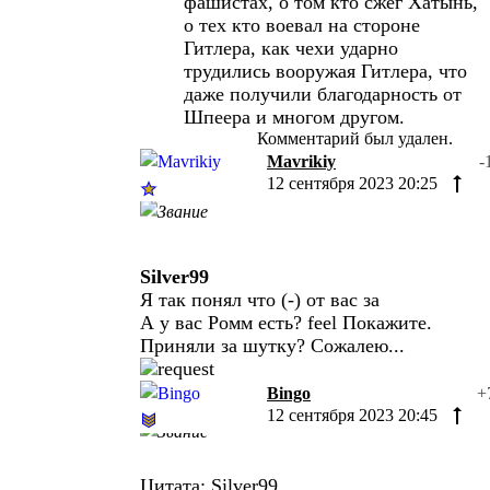
фашистах, о том кто сжёг Хатынь,
о тех кто воевал на стороне
Гитлера, как чехи ударно
трудились вооружая Гитлера, что
даже получили благодарность от
Шпеера и многом другом.
Комментарий был удален.
Mavrikiy
-
12 сентября 2023 20:25
Silver99
Я так понял что (-) от вас за
А у вас Ромм есть? feel Покажите.
Приняли за шутку? Сожалею...
Bingo
+
12 сентября 2023 20:45
Цитата: Silver99