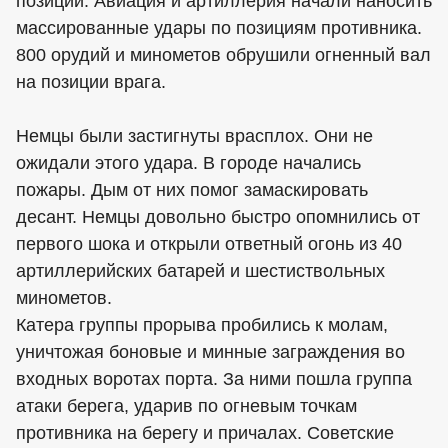
позиции. Авиация и артиллерия начали наносить
массированные удары по позициям противника.
800 орудий и минометов обрушили огненный вал
на позиции врага.
Немцы были застигнуты врасплох. Они не
ожидали этого удара. В городе начались
пожары. Дым от них помог замаскировать
десант. Немцы довольно быстро опомнились от
первого шока и открыли ответный огонь из 40
артиллерийских батарей и шестиствольных
минометов.
Катера группы прорыва пробились к молам,
уничтожая боновые и минные заграждения во
входных воротах порта. За ними пошла группа
атаки берега, ударив по огневым точкам
противника на берегу и причалах. Советские