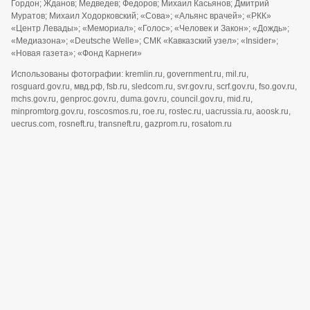
Гордон; Жданов; Медведев; Федоров; Михаил Касьянов; Дмитрий
Муратов; Михаил Ходорковский; «Сова»; «Альянс врачей»; «РКК»
«Центр Левады»; «Мемориал»; «Голос»; «Человек и Закон»; «Дождь»;
«Медиазона»; «Deutsche Welle»; СМК «Кавказский узел»; «Insider»;
«Новая газета»; «Фонд Карнеги»
Использованы фотографии: kremlin.ru, government.ru, mil.ru,
rosguard.gov.ru, мвд.рф, fsb.ru, sledcom.ru, svr.gov.ru, scrf.gov.ru, fso.gov.ru,
mchs.gov.ru, genproc.gov.ru, duma.gov.ru, council.gov.ru, mid.ru,
minpromtorg.gov.ru, roscosmos.ru, roe.ru, rostec.ru, uacrussia.ru, aoosk.ru,
uecrus.com, rosneft.ru, transneft.ru, gazprom.ru, rosatom.ru