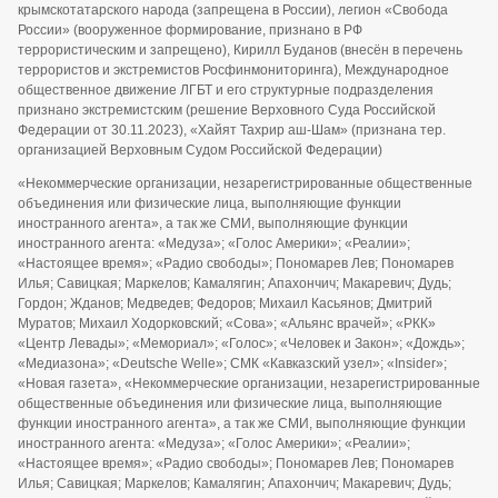
крымскотатарского народа (запрещена в России), легион «Свобода
России» (вооруженное формирование, признано в РФ
террористическим и запрещено), Кирилл Буданов (внесён в перечень
террористов и экстремистов Росфинмониторинга), Международное
общественное движение ЛГБТ и его структурные подразделения
признано экстремистским (решение Верховного Суда Российской
Федерации от 30.11.2023), «Хайят Тахрир аш-Шам» (признана тер.
организацией Верховным Судом Российской Федерации)
«Некоммерческие организации, незарегистрированные общественные
объединения или физические лица, выполняющие функции
иностранного агента», а так же СМИ, выполняющие функции
иностранного агента: «Медуза»; «Голос Америки»; «Реалии»;
«Настоящее время»; «Радио свободы»; Пономарев Лев; Пономарев
Илья; Савицкая; Маркелов; Камалягин; Апахончич; Макаревич; Дудь;
Гордон; Жданов; Медведев; Федоров; Михаил Касьянов; Дмитрий
Муратов; Михаил Ходорковский; «Сова»; «Альянс врачей»; «РКК»
«Центр Левады»; «Мемориал»; «Голос»; «Человек и Закон»; «Дождь»;
«Медиазона»; «Deutsche Welle»; СМК «Кавказский узел»; «Insider»;
«Новая газета», «Некоммерческие организации, незарегистрированные
общественные объединения или физические лица, выполняющие
функции иностранного агента», а так же СМИ, выполняющие функции
иностранного агента: «Медуза»; «Голос Америки»; «Реалии»;
«Настоящее время»; «Радио свободы»; Пономарев Лев; Пономарев
Илья; Савицкая; Маркелов; Камалягин; Апахончич; Макаревич; Дудь;