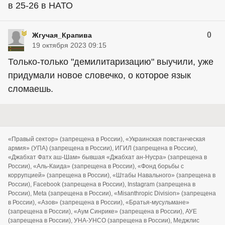
в 25-26 в НАТО
0
Жгучая_Крапива
19 октября 2023 09:15
Только-только "демилитаризацию" выучили, уже
придумали новое словечко, о которое язык
сломаешь.
«Правый сектор» (запрещена в России), «Украинская повстанческая
армия» (УПА) (запрещена в России), ИГИЛ (запрещена в России),
«Джабхат Фатх аш-Шам» бывшая «Джабхат ан-Нусра» (запрещена в
России), «Аль-Каида» (запрещена в России), «Фонд борьбы с
коррупцией» (запрещена в России), «Штабы Навального» (запрещена в
России), Facebook (запрещена в России), Instagram (запрещена в
России), Meta (запрещена в России), «Misanthropic Division» (запрещена
в России), «Азов» (запрещена в России), «Братья-мусульмане»
(запрещена в России), «Аум Синрике» (запрещена в России), АУЕ
(запрещена в России), УНА-УНСО (запрещена в России), Меджлис