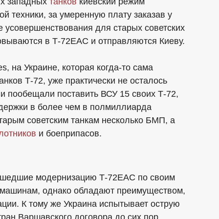
ых западных
танков
киевский режим
й техники, за умеренную плату заказав у
 усовершенствования для старых советских
овываются в Т-72ЕАС и отправляются Киеву.
, на Украине, которая когда-то сама
нков Т-72, уже практически не осталось
ии пообещали поставить ВСУ 15 своих Т-72,
ддержки в более чем в полмиллиарда
старым советским танкам несколько БМП, а
лотников
и боеприпасов.
рошедшие модернизацию Т-72EAС по своим
 машинам, однако обладают преимуществом,
ции. К тому же Украина испытывает острую
тран Варшавского договора до сих пор