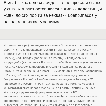
Если бы хватало снарядов, то не просили бы их
у сша. А значит оставшиеся в живых палестинцы
живы до сих пор из-за нехватки боеприпасов у
цахал, а не из-за гуманизма
«Правый сектор» (запрещена в России), «Украинская повстанческая
армия» (УПА) (запрещена в России), ИГИЛ (запрещена в России),
«Джабхат Фатх аш-Шам» бывшая «Джабхат ан-Нусра» (запрещена в
России), «Аль-Каида» (запрещена в России), «Фонд борьбы с
коррупцией» (запрещена в России), «Штабы Навального» (запрещена в
России), Facebook (запрещена в России), Instagram (запрещена в
России), Meta (запрещена в России), «Misanthropic Division» (запрещена
в России), «Азов» (запрещена в России), «Братья-мусульмане»
(запрещена в России), «Аум Синрике» (запрещена в России), АУЕ
(запрещена в России), УНА-УНСО (запрещена в России), Меджлис
крымскотатарского народа (запрещена в России), легион «Свобода
России» (вооруженное формирование, признано в РФ
террористическим и запрещено), Кирилл Буданов (внесён в перечень
террористов и экстремистов Росфинмониторинга), Международное
общественное движение ЛГБТ и его структурные подразделения