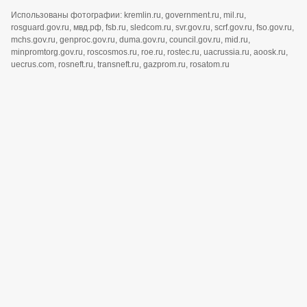
Использованы фотографии: kremlin.ru, government.ru, mil.ru,
rosguard.gov.ru, мвд.рф, fsb.ru, sledcom.ru, svr.gov.ru, scrf.gov.ru, fso.gov.ru,
mchs.gov.ru, genproc.gov.ru, duma.gov.ru, council.gov.ru, mid.ru,
minpromtorg.gov.ru, roscosmos.ru, roe.ru, rostec.ru, uacrussia.ru, aoosk.ru,
uecrus.com, rosneft.ru, transneft.ru, gazprom.ru, rosatom.ru