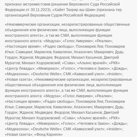
признано экстремистским (решение Верховного Суда Российской
Федерации от 30.11.2023), «Хайят Тахрир аш-Шам» (признана тер.
организацией Верховным Судом Российской Федерации)
«Некоммерческие организации, незарегистрированные общественные
объединения или физические лица, выполняющие функции
иностранного агента», а так же СМИ, выполняющие функции
иностранного агента: «Медуза»; «Голос Америки»; «Реалии»;
«Настоящее время»; «Радио свободы»; Пономарев Лев; Пономарев
Илья; Савицкая; Маркелов; Камалягин; Апахончич; Макаревич; Дудь;
Гордон; Жданов; Медведев; Федоров; Михаил Касьянов; Дмитрий
Муратов; Михаил Ходорковский; «Сова»; «Альянс врачей»; «РКК»
«Центр Левады»; «Мемориал»; «Голос»; «Человек и Закон»; «Дождь»;
«Медиазона»; «Deutsche Welle»; СМК «Кавказский узел»; «Insider»;
«Новая газета», «Некоммерческие организации, незарегистрированные
общественные объединения или физические лица, выполняющие
функции иностранного агента», а так же СМИ, выполняющие функции
иностранного агента: «Медуза»; «Голос Америки»; «Реалии»;
«Настоящее время»; «Радио свободы»; Пономарев Лев; Пономарев
Илья; Савицкая; Маркелов; Камалягин; Апахончич; Макаревич; Дудь;
Гордон; Жданов; Медведев; Федоров; Михаил Касьянов; Дмитрий
Муратов; Михаил Ходорковский; «Сова»; «Альянс врачей»; «РКК»
«Центр Левады»; «Мемориал»; «Голос»; «Человек и Закон»; «Дождь»;
«Медиазона»; «Deutsche Welle»; СМК «Кавказский узел»; «Insider»;
«Новая газета»; «Фонд Карнеги»