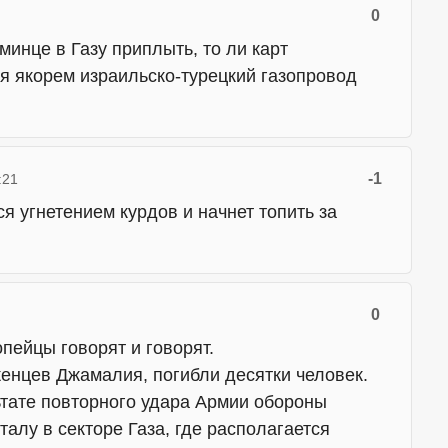
0
минце в Газу приплыть, то ли карт
ся якорем израильско-турецкий газопровод
-1
:21
я угнетением курдов и начнет топить за
0
пейцы говорят и говорят.
енцев Джамалия, погибли десятки человек.
ьтате повторного удара Армии обороны
алу в секторе Газа, где располагается