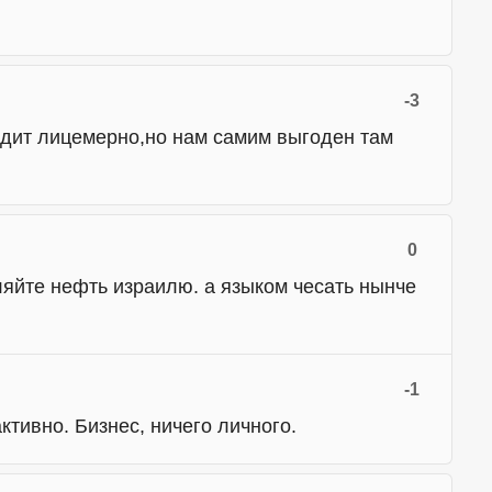
-3
лядит лицемерно,но нам самим выгоден там
0
ляйте нефть израилю. а языком чесать нынче
-1
тивно. Бизнес, ничего личного.