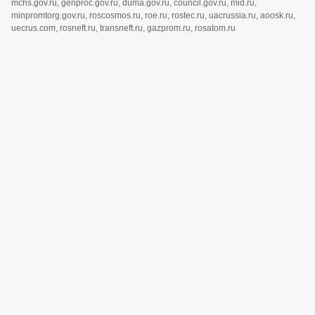
mchs.gov.ru, genproc.gov.ru, duma.gov.ru, council.gov.ru, mid.ru,
minpromtorg.gov.ru, roscosmos.ru, roe.ru, rostec.ru, uacrussia.ru, aoosk.ru,
uecrus.com, rosneft.ru, transneft.ru, gazprom.ru, rosatom.ru