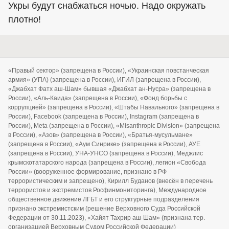
Укры будут снабжаться ночью. Надо окружать
плотно!
«Правый сектор» (запрещена в России), «Украинская повстанческая
армия» (УПА) (запрещена в России), ИГИЛ (запрещена в России),
«Джабхат Фатх аш-Шам» бывшая «Джабхат ан-Нусра» (запрещена в
России), «Аль-Каида» (запрещена в России), «Фонд борьбы с
коррупцией» (запрещена в России), «Штабы Навального» (запрещена в
России), Facebook (запрещена в России), Instagram (запрещена в
России), Meta (запрещена в России), «Misanthropic Division» (запрещена
в России), «Азов» (запрещена в России), «Братья-мусульмане»
(запрещена в России), «Аум Синрике» (запрещена в России), АУЕ
(запрещена в России), УНА-УНСО (запрещена в России), Меджлис
крымскотатарского народа (запрещена в России), легион «Свобода
России» (вооруженное формирование, признано в РФ
террористическим и запрещено), Кирилл Буданов (внесён в перечень
террористов и экстремистов Росфинмониторинга), Международное
общественное движение ЛГБТ и его структурные подразделения
признано экстремистским (решение Верховного Суда Российской
Федерации от 30.11.2023), «Хайят Тахрир аш-Шам» (признана тер.
организацией Верховным Судом Российской Федерации)