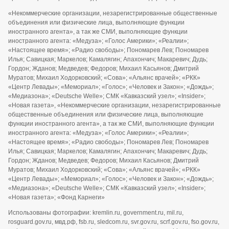
«Некоммерческие организации, незарегистрированные общественные
объединения или физические лица, выполняющие функции
иностранного агента», а так же СМИ, выполняющие функции
иностранного агента: «Медуза»; «Голос Америки»; «Реалии»;
«Настоящее время»; «Радио свободы»; Пономарев Лев; Пономарев
Илья; Савицкая; Маркелов; Камалягин; Апахончич; Макаревич; Дудь;
Гордон; Жданов; Медведев; Федоров; Михаил Касьянов; Дмитрий
Муратов; Михаил Ходорковский; «Сова»; «Альянс врачей»; «РКК»
«Центр Левады»; «Мемориал»; «Голос»; «Человек и Закон»; «Дождь»;
«Медиазона»; «Deutsche Welle»; СМК «Кавказский узел»; «Insider»;
«Новая газета», «Некоммерческие организации, незарегистрированные
общественные объединения или физические лица, выполняющие
функции иностранного агента», а так же СМИ, выполняющие функции
иностранного агента: «Медуза»; «Голос Америки»; «Реалии»;
«Настоящее время»; «Радио свободы»; Пономарев Лев; Пономарев
Илья; Савицкая; Маркелов; Камалягин; Апахончич; Макаревич; Дудь;
Гордон; Жданов; Медведев; Федоров; Михаил Касьянов; Дмитрий
Муратов; Михаил Ходорковский; «Сова»; «Альянс врачей»; «РКК»
«Центр Левады»; «Мемориал»; «Голос»; «Человек и Закон»; «Дождь»;
«Медиазона»; «Deutsche Welle»; СМК «Кавказский узел»; «Insider»;
«Новая газета»; «Фонд Карнеги»
Использованы фотографии: kremlin.ru, government.ru, mil.ru,
rosguard.gov.ru, мвд.рф, fsb.ru, sledcom.ru, svr.gov.ru, scrf.gov.ru, fso.gov.ru,