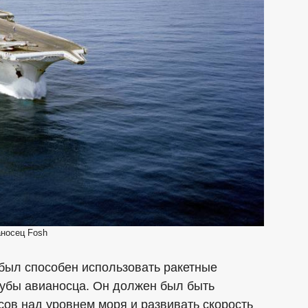
носец Fosh
был способен использовать ракетные
лубы авианосца. Он должен был быть
сов над уровнем моря и развивать скорость