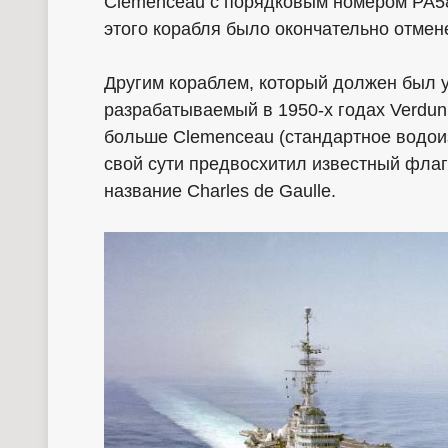
Clemenceau с порядковым номером PA58 
этого корабля было окончательно отмене
Другим кораблем, который должен был 
разрабатываемый в 1950-х годах Verdun
больше Clemenceau (стандартное водоиз
свой сути предвосхитил известный фла
название Charles de Gaulle.