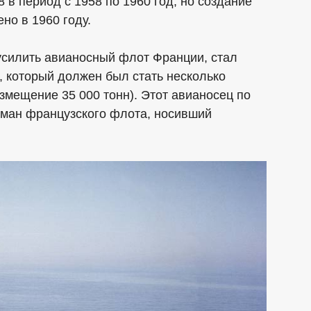
в период с 1958 по 1960 год, но создание
но в 1960 году.
усилить авианосный флот Франции, стал
, который должен был стать несколько
мещение 35 000 тонн). Этот авианосец по
гман французского флота, носивший