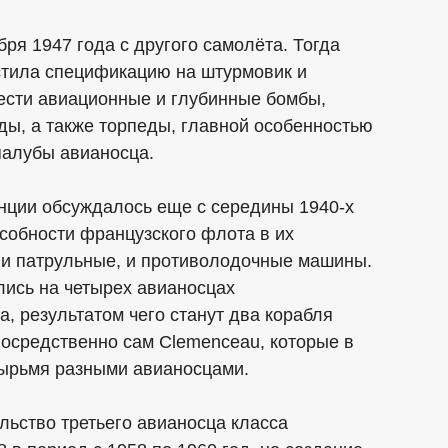
ря 1947 года с другого самолёта. Тогда
стила спецификацию на штурмовик и
ести авиационные и глубинные бомбы,
ды, а также торпеды, главной особенностью
 палубы авианосца.
ции обсуждалось еще с середины 1940-х
особности французского флота в их
и патрульные, и противолодочные машины.
ись на четырех авианосцах
, результатом чего станут два корабля
посредственно сам Clemenceau, которые в
ырьмя разными авианосцами.
льство третьего авианосца класса