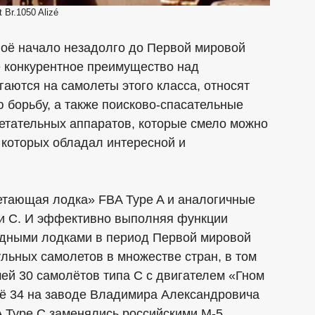
 Br.1050 Alizé
оё начало незадолго до Первой мировой
 конкурентное преимущество над
гаются на самолеты этого класса, относят
 борьбу, а также поисково-спасательные
летательных аппаратов, которые смело можно
з которых обладал интересной и
етающая лодка» FBA Type A и аналогичные
 и C. И эффективно выполняя функции
одными лодками в период Первой мировой
ульных самолетов в множестве стран, в том
шей 30 самолётов типа С с двигателем «Гном
ещё 34 на заводе Владимира Александровича
A Type C заменялись российскими М-5