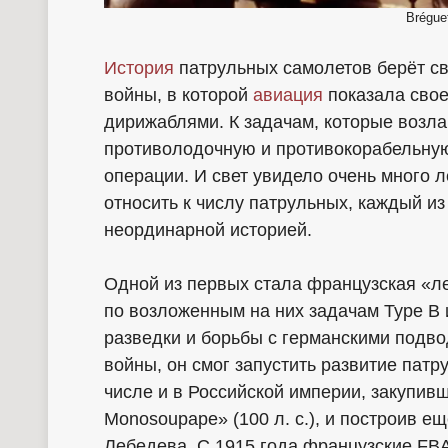
Bréguet
История
патрульных самолетов берёт св
войны, в которой
авиация
показала свое
дирижаблями. К задачам, которые возла
противолодочную и противокорабельную
операции. И свет увидело очень много 
относить к числу патрульных, каждый и
неординарной историей.
Одной из первых стала французская «л
по возложенным на них задачам Type B
разведки и борьбы с германскими подв
войны, он смог запустить развитие патр
числе и в Российской империи, закупив
Monosoupape» (100 л. с.), и построив 
Лебедева. С 1915 года французские FB