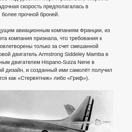
садочная скорость предполагалась в
н более прочной броней.
дущим авиационным компаниям Франции, из
эта компания признала, что требования к
довлетворены только за счет смешанной
овой двигатель Armstrong Siddeley Mamba в
вным двигателем Hispano-Suiza Nene в
ой дизайн, и созданный ими самолёт получил
ится как «Стервятник» либо «Гриф»).