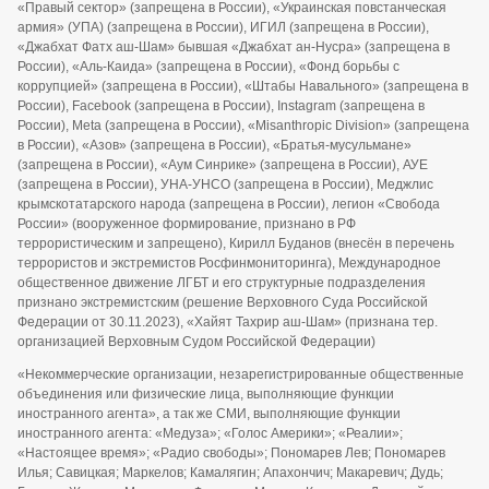
«Правый сектор» (запрещена в России), «Украинская повстанческая
армия» (УПА) (запрещена в России), ИГИЛ (запрещена в России),
«Джабхат Фатх аш-Шам» бывшая «Джабхат ан-Нусра» (запрещена в
России), «Аль-Каида» (запрещена в России), «Фонд борьбы с
коррупцией» (запрещена в России), «Штабы Навального» (запрещена в
России), Facebook (запрещена в России), Instagram (запрещена в
России), Meta (запрещена в России), «Misanthropic Division» (запрещена
в России), «Азов» (запрещена в России), «Братья-мусульмане»
(запрещена в России), «Аум Синрике» (запрещена в России), АУЕ
(запрещена в России), УНА-УНСО (запрещена в России), Меджлис
крымскотатарского народа (запрещена в России), легион «Свобода
России» (вооруженное формирование, признано в РФ
террористическим и запрещено), Кирилл Буданов (внесён в перечень
террористов и экстремистов Росфинмониторинга), Международное
общественное движение ЛГБТ и его структурные подразделения
признано экстремистским (решение Верховного Суда Российской
Федерации от 30.11.2023), «Хайят Тахрир аш-Шам» (признана тер.
организацией Верховным Судом Российской Федерации)
«Некоммерческие организации, незарегистрированные общественные
объединения или физические лица, выполняющие функции
иностранного агента», а так же СМИ, выполняющие функции
иностранного агента: «Медуза»; «Голос Америки»; «Реалии»;
«Настоящее время»; «Радио свободы»; Пономарев Лев; Пономарев
Илья; Савицкая; Маркелов; Камалягин; Апахончич; Макаревич; Дудь;