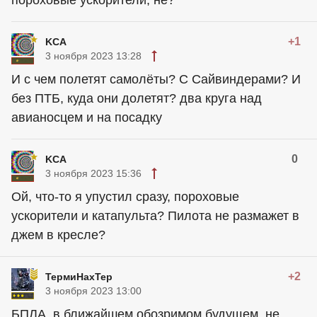
пороховые ускорители, не?
+1
KCA
3 ноября 2023 13:28
И с чем полетят самолёты? С Сайвиндерами? И
без ПТБ, куда они долетят? два круга над
авианосцем и на посадку
0
KCA
3 ноября 2023 15:36
Ой, что-то я упустил сразу, пороховые
ускорители и катапульта? Пилота не размажет в
джем в кресле?
+2
ТермиНахТер
3 ноября 2023 13:00
БПЛА, в ближайшем обозримом будущем, не