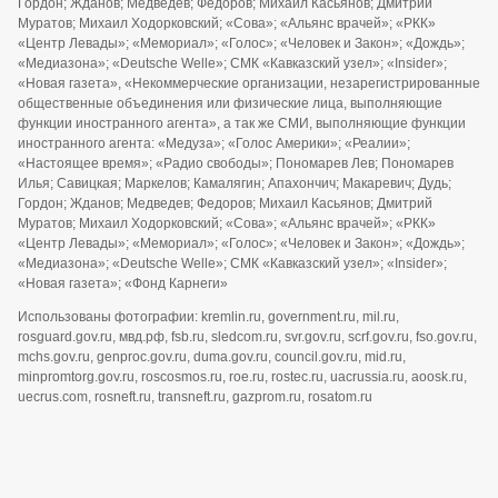
Гордон; Жданов; Медведев; Федоров; Михаил Касьянов; Дмитрий
Муратов; Михаил Ходорковский; «Сова»; «Альянс врачей»; «РКК»
«Центр Левады»; «Мемориал»; «Голос»; «Человек и Закон»; «Дождь»;
«Медиазона»; «Deutsche Welle»; СМК «Кавказский узел»; «Insider»;
«Новая газета», «Некоммерческие организации, незарегистрированные
общественные объединения или физические лица, выполняющие
функции иностранного агента», а так же СМИ, выполняющие функции
иностранного агента: «Медуза»; «Голос Америки»; «Реалии»;
«Настоящее время»; «Радио свободы»; Пономарев Лев; Пономарев
Илья; Савицкая; Маркелов; Камалягин; Апахончич; Макаревич; Дудь;
Гордон; Жданов; Медведев; Федоров; Михаил Касьянов; Дмитрий
Муратов; Михаил Ходорковский; «Сова»; «Альянс врачей»; «РКК»
«Центр Левады»; «Мемориал»; «Голос»; «Человек и Закон»; «Дождь»;
«Медиазона»; «Deutsche Welle»; СМК «Кавказский узел»; «Insider»;
«Новая газета»; «Фонд Карнеги»
Использованы фотографии: kremlin.ru, government.ru, mil.ru,
rosguard.gov.ru, мвд.рф, fsb.ru, sledcom.ru, svr.gov.ru, scrf.gov.ru, fso.gov.ru,
mchs.gov.ru, genproc.gov.ru, duma.gov.ru, council.gov.ru, mid.ru,
minpromtorg.gov.ru, roscosmos.ru, roe.ru, rostec.ru, uacrussia.ru, aoosk.ru,
uecrus.com, rosneft.ru, transneft.ru, gazprom.ru, rosatom.ru