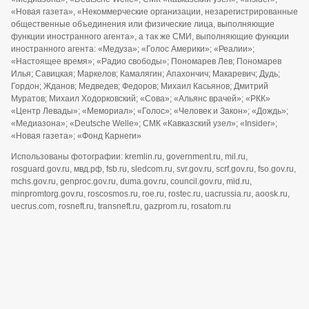
«Новая газета», «Некоммерческие организации, незарегистрированные
общественные объединения или физические лица, выполняющие
функции иностранного агента», а так же СМИ, выполняющие функции
иностранного агента: «Медуза»; «Голос Америки»; «Реалии»;
«Настоящее время»; «Радио свободы»; Пономарев Лев; Пономарев
Илья; Савицкая; Маркелов; Камалягин; Апахончич; Макаревич; Дудь;
Гордон; Жданов; Медведев; Федоров; Михаил Касьянов; Дмитрий
Муратов; Михаил Ходорковский; «Сова»; «Альянс врачей»; «РКК»
«Центр Левады»; «Мемориал»; «Голос»; «Человек и Закон»; «Дождь»;
«Медиазона»; «Deutsche Welle»; СМК «Кавказский узел»; «Insider»;
«Новая газета»; «Фонд Карнеги»
Использованы фотографии: kremlin.ru, government.ru, mil.ru,
rosguard.gov.ru, мвд.рф, fsb.ru, sledcom.ru, svr.gov.ru, scrf.gov.ru, fso.gov.ru,
mchs.gov.ru, genproc.gov.ru, duma.gov.ru, council.gov.ru, mid.ru,
minpromtorg.gov.ru, roscosmos.ru, roe.ru, rostec.ru, uacrussia.ru, aoosk.ru,
uecrus.com, rosneft.ru, transneft.ru, gazprom.ru, rosatom.ru