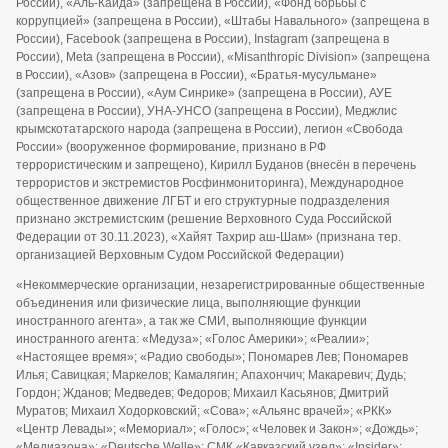
России), «Аль-Каида» (запрещена в России), «Фонд борьбы с
коррупцией» (запрещена в России), «Штабы Навального» (запрещена в
России), Facebook (запрещена в России), Instagram (запрещена в
России), Meta (запрещена в России), «Misanthropic Division» (запрещена
в России), «Азов» (запрещена в России), «Братья-мусульмане»
(запрещена в России), «Аум Синрике» (запрещена в России), АУЕ
(запрещена в России), УНА-УНСО (запрещена в России), Меджлис
крымскотатарского народа (запрещена в России), легион «Свобода
России» (вооруженное формирование, признано в РФ
террористическим и запрещено), Кирилл Буданов (внесён в перечень
террористов и экстремистов Росфинмониторинга), Международное
общественное движение ЛГБТ и его структурные подразделения
признано экстремистским (решение Верховного Суда Российской
Федерации от 30.11.2023), «Хайят Тахрир аш-Шам» (признана тер.
организацией Верховным Судом Российской Федерации)
«Некоммерческие организации, незарегистрированные общественные
объединения или физические лица, выполняющие функции
иностранного агента», а так же СМИ, выполняющие функции
иностранного агента: «Медуза»; «Голос Америки»; «Реалии»;
«Настоящее время»; «Радио свободы»; Пономарев Лев; Пономарев
Илья; Савицкая; Маркелов; Камалягин; Апахончич; Макаревич; Дудь;
Гордон; Жданов; Медведев; Федоров; Михаил Касьянов; Дмитрий
Муратов; Михаил Ходорковский; «Сова»; «Альянс врачей»; «РКК»
«Центр Левады»; «Мемориал»; «Голос»; «Человек и Закон»; «Дождь»;
«Медиазона»; «Deutsche Welle»; СМК «Кавказский узел»; «Insider»;