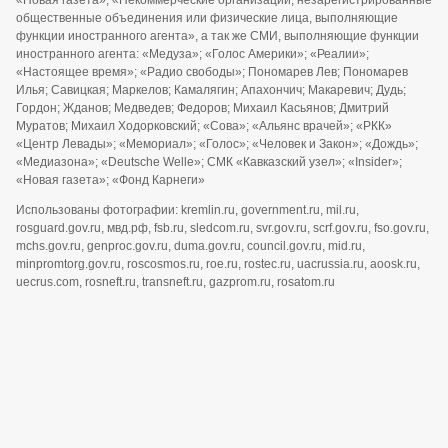
общественные объединения или физические лица, выполняющие
функции иностранного агента», а так же СМИ, выполняющие функции
иностранного агента: «Медуза»; «Голос Америки»; «Реалии»;
«Настоящее время»; «Радио свободы»; Пономарев Лев; Пономарев
Илья; Савицкая; Маркелов; Камалягин; Апахончич; Макаревич; Дудь;
Гордон; Жданов; Медведев; Федоров; Михаил Касьянов; Дмитрий
Муратов; Михаил Ходорковский; «Сова»; «Альянс врачей»; «РКК»
«Центр Левады»; «Мемориал»; «Голос»; «Человек и Закон»; «Дождь»;
«Медиазона»; «Deutsche Welle»; СМК «Кавказский узел»; «Insider»;
«Новая газета»; «Фонд Карнеги»
Использованы фотографии: kremlin.ru, government.ru, mil.ru,
rosguard.gov.ru, мвд.рф, fsb.ru, sledcom.ru, svr.gov.ru, scrf.gov.ru, fso.gov.ru,
mchs.gov.ru, genproc.gov.ru, duma.gov.ru, council.gov.ru, mid.ru,
minpromtorg.gov.ru, roscosmos.ru, roe.ru, rostec.ru, uacrussia.ru, aoosk.ru,
uecrus.com, rosneft.ru, transneft.ru, gazprom.ru, rosatom.ru