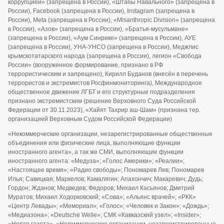
коррупцией» (запрещена в России), «Штабы Навального» (запрещена в
России), Facebook (запрещена в России), Instagram (запрещена в
России), Meta (запрещена в России), «Misanthropic Division» (запрещена
в России), «Азов» (запрещена в России), «Братья-мусульмане»
(запрещена в России), «Аум Синрике» (запрещена в России), АУЕ
(запрещена в России), УНА-УНСО (запрещена в России), Меджлис
крымскотатарского народа (запрещена в России), легион «Свобода
России» (вооруженное формирование, признано в РФ
террористическим и запрещено), Кирилл Буданов (внесён в перечень
террористов и экстремистов Росфинмониторинга), Международное
общественное движение ЛГБТ и его структурные подразделения
признано экстремистским (решение Верховного Суда Российской
Федерации от 30.11.2023), «Хайят Тахрир аш-Шам» (признана тер.
организацией Верховным Судом Российской Федерации)
«Некоммерческие организации, незарегистрированные общественные
объединения или физические лица, выполняющие функции
иностранного агента», а так же СМИ, выполняющие функции
иностранного агента: «Медуза»; «Голос Америки»; «Реалии»;
«Настоящее время»; «Радио свободы»; Пономарев Лев; Пономарев
Илья; Савицкая; Маркелов; Камалягин; Апахончич; Макаревич; Дудь;
Гордон; Жданов; Медведев; Федоров; Михаил Касьянов; Дмитрий
Муратов; Михаил Ходорковский; «Сова»; «Альянс врачей»; «РКК»
«Центр Левады»; «Мемориал»; «Голос»; «Человек и Закон»; «Дождь»;
«Медиазона»; «Deutsche Welle»; СМК «Кавказский узел»; «Insider»;
«Новая газета», «Некоммерческие организации, незарегистрированные