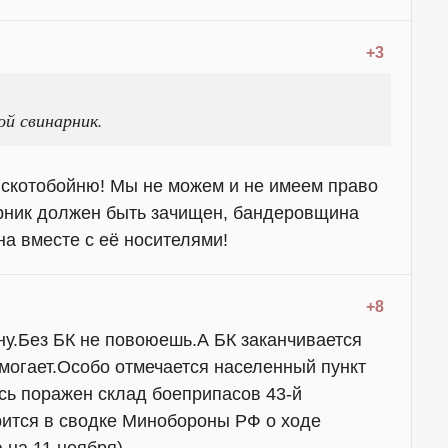
+3
ой свинарник.
в скотобойню! Мы не можем и не имеем право
арник должен быть зачищен, бандеровщина
а вместе с её носителями!
+8
ну.Без БК не повоюешь.А БК заканчивается
помогает.Особо отмечается населенный пункт
сь поражен склад боеприпасов 43-й
рится в сводке Минобороны РФ о ходе