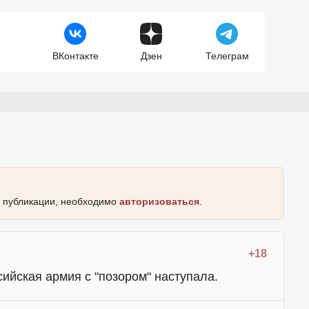
ВКонтакте
Дзен
Телеграм
к публикации, необходимо
авторизоваться
.
+18
сийская армия с "позором" наступала.