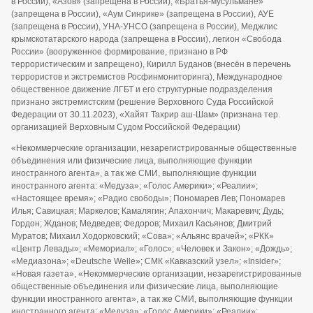
в России), «Азов» (запрещена в России), «Братья-мусульмане»
(запрещена в России), «Аум Синрике» (запрещена в России), АУЕ
(запрещена в России), УНА-УНСО (запрещена в России), Меджлис
крымскотатарского народа (запрещена в России), легион «Свобода
России» (вооруженное формирование, признано в РФ
террористическим и запрещено), Кирилл Буданов (внесён в перечень
террористов и экстремистов Росфинмониторинга), Международное
общественное движение ЛГБТ и его структурные подразделения
признано экстремистским (решение Верховного Суда Российской
Федерации от 30.11.2023), «Хайят Тахрир аш-Шам» (признана тер.
организацией Верховным Судом Российской Федерации)
«Некоммерческие организации, незарегистрированные общественные
объединения или физические лица, выполняющие функции
иностранного агента», а так же СМИ, выполняющие функции
иностранного агента: «Медуза»; «Голос Америки»; «Реалии»;
«Настоящее время»; «Радио свободы»; Пономарев Лев; Пономарев
Илья; Савицкая; Маркелов; Камалягин; Апахончич; Макаревич; Дудь;
Гордон; Жданов; Медведев; Федоров; Михаил Касьянов; Дмитрий
Муратов; Михаил Ходорковский; «Сова»; «Альянс врачей»; «РКК»
«Центр Левады»; «Мемориал»; «Голос»; «Человек и Закон»; «Дождь»;
«Медиазона»; «Deutsche Welle»; СМК «Кавказский узел»; «Insider»;
«Новая газета», «Некоммерческие организации, незарегистрированные
общественные объединения или физические лица, выполняющие
функции иностранного агента», а так же СМИ, выполняющие функции
иностранного агента: «Медуза»; «Голос Америки»; «Реалии»;