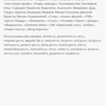
«Настоящее время»; «Радио свободы»; Пономарев Лев; Пономарев
Илья; Савицкая; Маркелов; Камалягин; Апахончич; Макаревич; Дудь;
Гордон; Жданов; Медведев; Федоров; Михаил Касьянов; Дмитрий
Муратов; Михаил Ходорковский; «Сова»; «Альянс врачей»; «РКК»
«Центр Левады»; «Мемориал»; «Голос»; «Человек и Закон»; «Дождь»;
«Медиазона»; «Deutsche Welle»; СМК «Кавказский узел»; «Insider»;
«Новая газета»; «Фонд Карнеги»
Использованы фотографии: kremlin.ru, government.ru, mil.ru,
rosguard.gov.ru, мвд.рф, fsb.ru, sledcom.ru, svr.gov.ru, scrf.gov.ru, fso.gov.ru,
mchs.gov.ru, genproc.gov.ru, duma.gov.ru, council.gov.ru, mid.ru,
minpromtorg.gov.ru, roscosmos.ru, roe.ru, rostec.ru, uacrussia.ru, aoosk.ru,
uecrus.com, rosneft.ru, transneft.ru, gazprom.ru, rosatom.ru