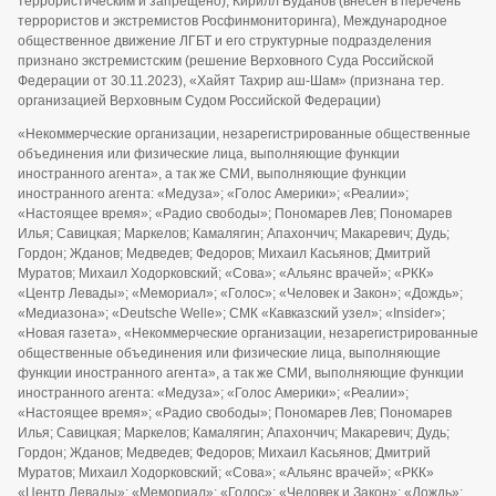
террористическим и запрещено), Кирилл Буданов (внесён в перечень
террористов и экстремистов Росфинмониторинга), Международное
общественное движение ЛГБТ и его структурные подразделения
признано экстремистским (решение Верховного Суда Российской
Федерации от 30.11.2023), «Хайят Тахрир аш-Шам» (признана тер.
организацией Верховным Судом Российской Федерации)
«Некоммерческие организации, незарегистрированные общественные
объединения или физические лица, выполняющие функции
иностранного агента», а так же СМИ, выполняющие функции
иностранного агента: «Медуза»; «Голос Америки»; «Реалии»;
«Настоящее время»; «Радио свободы»; Пономарев Лев; Пономарев
Илья; Савицкая; Маркелов; Камалягин; Апахончич; Макаревич; Дудь;
Гордон; Жданов; Медведев; Федоров; Михаил Касьянов; Дмитрий
Муратов; Михаил Ходорковский; «Сова»; «Альянс врачей»; «РКК»
«Центр Левады»; «Мемориал»; «Голос»; «Человек и Закон»; «Дождь»;
«Медиазона»; «Deutsche Welle»; СМК «Кавказский узел»; «Insider»;
«Новая газета», «Некоммерческие организации, незарегистрированные
общественные объединения или физические лица, выполняющие
функции иностранного агента», а так же СМИ, выполняющие функции
иностранного агента: «Медуза»; «Голос Америки»; «Реалии»;
«Настоящее время»; «Радио свободы»; Пономарев Лев; Пономарев
Илья; Савицкая; Маркелов; Камалягин; Апахончич; Макаревич; Дудь;
Гордон; Жданов; Медведев; Федоров; Михаил Касьянов; Дмитрий
Муратов; Михаил Ходорковский; «Сова»; «Альянс врачей»; «РКК»
«Центр Левады»; «Мемориал»; «Голос»; «Человек и Закон»; «Дождь»;