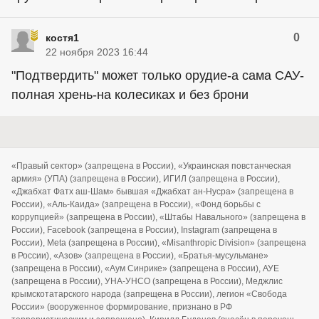
0
костя1
22 ноября 2023 16:44
"Подтвердить" может только орудие-а сама САУ-
полная хрень-на колесиках и без брони
«Правый сектор» (запрещена в России), «Украинская повстанческая
армия» (УПА) (запрещена в России), ИГИЛ (запрещена в России),
«Джабхат Фатх аш-Шам» бывшая «Джабхат ан-Нусра» (запрещена в
России), «Аль-Каида» (запрещена в России), «Фонд борьбы с
коррупцией» (запрещена в России), «Штабы Навального» (запрещена в
России), Facebook (запрещена в России), Instagram (запрещена в
России), Meta (запрещена в России), «Misanthropic Division» (запрещена
в России), «Азов» (запрещена в России), «Братья-мусульмане»
(запрещена в России), «Аум Синрике» (запрещена в России), АУЕ
(запрещена в России), УНА-УНСО (запрещена в России), Меджлис
крымскотатарского народа (запрещена в России), легион «Свобода
России» (вооруженное формирование, признано в РФ