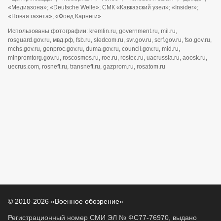
«Медиазона»; «Deutsche Welle»; СМК «Кавказский узел»; «Insider»;
«Новая газета»; «Фонд Карнеги»
Использованы фотографии: kremlin.ru, government.ru, mil.ru,
rosguard.gov.ru, мвд.рф, fsb.ru, sledcom.ru, svr.gov.ru, scrf.gov.ru, fso.gov.ru,
mchs.gov.ru, genproc.gov.ru, duma.gov.ru, council.gov.ru, mid.ru,
minpromtorg.gov.ru, roscosmos.ru, roe.ru, rostec.ru, uacrussia.ru, aoosk.ru,
uecrus.com, rosneft.ru, transneft.ru, gazprom.ru, rosatom.ru
© 2010-2026 «Военное обозрение»
Регистрационный номер СМИ ЭЛ № ФС77-76970, выдано