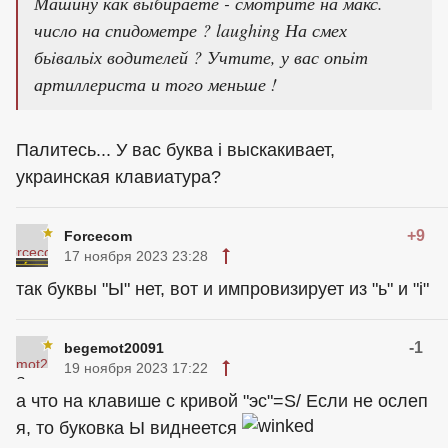
Машину как вьiбираете - смотрите на макс.
число на спидометре ? laughing На смех
бьiвальiх водителей ? Учтите, у вас опьiт
артиллериста и того меньше !
Палитесь... У вас буква i выскакивает,
украинская клавиатура?
+9
Forcecom
17 ноября 2023 23:28
так буквы "Ы" нет, вот и импровизирует из "ь" и "i"
-1
begemot20091
19 ноября 2023 17:22
а что на клавише с кривой "эс"=S/ Если не ослеп
я, то буковка Ы виднеется