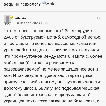
ведь не психолог?
+2
vitosia
18 ноября 2023 16:35
Что тут нового и прорывного? Взяли орудие
2А65 от буксируемой мста-б, самоходной мста-с,
и поставили на колесное шасси, т.к. камаз или
урал слабоваты для него взяли БАЗ. Получили
что промежуточное между мста-б и мста-с, более
мобильное(быстро сворачиваемое/
разворачиваемое) но менее защищенное вот и
все. И как результат довольно старая пушка
прикручена к избыточному по грузоподьемности
дорогому шасси. Была у нас подобная Чешская
"дана" более интересная и продуманная. У
украинцев
почти тоже самое но на базе краза, и