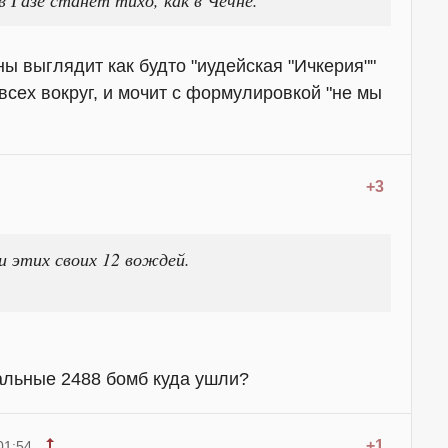
ны выглядит как будто "иудейская "Ичкерия""
всех вокруг, и мочит с формулировкой "не мы
+3
и этих своих 12 вождей.
тальные 2488 бомб куда ушли?
+1
01:54