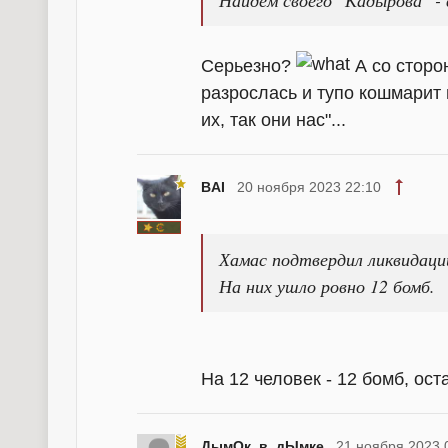
Серьезно?
А со сторо
разрослась и тупо кошмарит 
их, так они нас"...
BAI
20 ноября 2023 22:10
Хамас подтвердил ликвидаци
На них ушло ровно 12 бомб.
На 12 человек - 12 бомб, ос
ДымОк_в_дЫмке
21 ноября 2023 