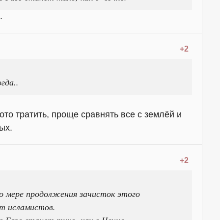
.
+2
гда..
ото тратить, проще сравнять все с землёй и
ых.
+2
о мере продолжения зачисток этого
т исламистов.
в Газе станет тихо, как в Чечне.