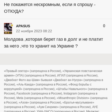
Не покажется нескромным, если я спрошу -
ОТКУДА?
0
APASUS
22 ноября 2023 08:22
Молдова ,которая берет газ в долг и не платит
за него ,что то хранит на Украине ?
«Правый сектор» (запрещена в России), «Украинская повстанческая
армия» (УПА) (запрещена в России), ИГИЛ (запрещена в России),
«Джабхат Фатх аш-Шам» бывшая «Джабхат ан-Нусра» (запрещена в
России), «Аль-Каида» (запрещена в России), «Фонд борьбы с
коррупцией» (запрещена в России), «Штабы Навального» (запрещена в
России), Facebook (запрещена в России), Instagram (запрещена в
России), Meta (запрещена в России), «Misanthropic Division» (запрещена
в России), «Азов» (запрещена в России), «Братья-мусульмане»
(запрещена в России), «Аум Синрике» (запрещена в России), АУЕ
(запрещена в России), УНА-УНСО (запрещена в России), Меджлис