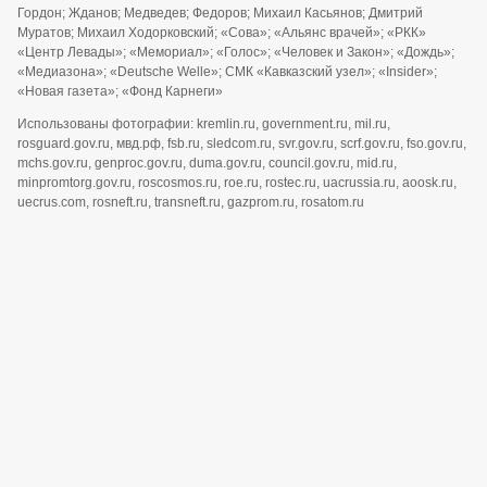
Гордон; Жданов; Медведев; Федоров; Михаил Касьянов; Дмитрий
Муратов; Михаил Ходорковский; «Сова»; «Альянс врачей»; «РКК»
«Центр Левады»; «Мемориал»; «Голос»; «Человек и Закон»; «Дождь»;
«Медиазона»; «Deutsche Welle»; СМК «Кавказский узел»; «Insider»;
«Новая газета»; «Фонд Карнеги»
Использованы фотографии: kremlin.ru, government.ru, mil.ru,
rosguard.gov.ru, мвд.рф, fsb.ru, sledcom.ru, svr.gov.ru, scrf.gov.ru, fso.gov.ru,
mchs.gov.ru, genproc.gov.ru, duma.gov.ru, council.gov.ru, mid.ru,
minpromtorg.gov.ru, roscosmos.ru, roe.ru, rostec.ru, uacrussia.ru, aoosk.ru,
uecrus.com, rosneft.ru, transneft.ru, gazprom.ru, rosatom.ru