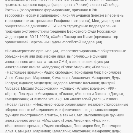
крымскотатарского народа (запрещена в России), легион «Свобода
России» (вооруженное формирование, признано в РФ
террористическим и запрещено), Кирилл Буданов (внесён в перечень
террористов и экстремистов Росфинмониторинга), Международное
общественное движение ЛГБТ и его структурные подразделения
признано экстремистским (решение Верховного Суда Российской
Федерации от 30.11.2023), «Хайят Тахрир аш-Шам» (признана тер.
организацией Верховным Судом Российской Федерации)
«Некоммерческие организации, незарегистрированные общественные
объединения или физические лица, выполняющие функции
иностранного агента», а так же СМИ, выполняющие функции
иностранного агента: «Медуза»; «Голос Америки»; «Реалии»;
«Настоящее время»; «Радио свободы»; Пономарев Лев; Пономарев
Илья; Савицкая; Маркелов; Камалягин; Апахончич; Макаревич; Дудь;
Гордон; Жданов; Медведев; Федоров; Михаил Касьянов; Дмитрий
Муратов; Михаил Ходорковский; «Сова»; «Альянс врачей»; «РКК»
«Центр Левады»; «Мемориал»; «Голос»; «Человек и Закон»; «Дождь»;
«Медиазона»; «Deutsche Welle»; СМК «Кавказский узел»; «Insider»;
«Новая газета», «Некоммерческие организации, незарегистрированные
общественные объединения или физические лица, выполняющие
функции иностранного агента», а так же СМИ, выполняющие функции
иностранного агента: «Медуза»; «Голос Америки»; «Реалии»;
«Настоящее время»; «Радио свободы»; Пономарев Лев; Пономарев
Илья; Савицкая; Маркелов; Камалягин; Апахончич; Макаревич; Дудь;