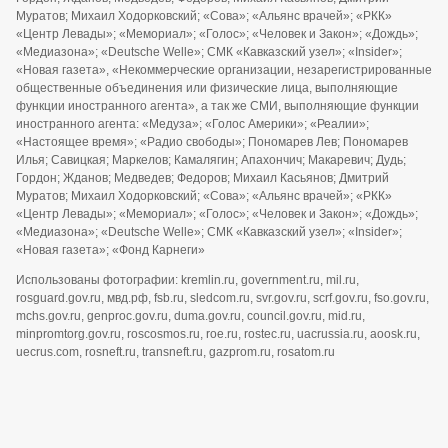
Муратов; Михаил Ходорковский; «Сова»; «Альянс врачей»; «РКК»
«Центр Левады»; «Мемориал»; «Голос»; «Человек и Закон»; «Дождь»;
«Медиазона»; «Deutsche Welle»; СМК «Кавказский узел»; «Insider»;
«Новая газета», «Некоммерческие организации, незарегистрированные
общественные объединения или физические лица, выполняющие
функции иностранного агента», а так же СМИ, выполняющие функции
иностранного агента: «Медуза»; «Голос Америки»; «Реалии»;
«Настоящее время»; «Радио свободы»; Пономарев Лев; Пономарев
Илья; Савицкая; Маркелов; Камалягин; Апахончич; Макаревич; Дудь;
Гордон; Жданов; Медведев; Федоров; Михаил Касьянов; Дмитрий
Муратов; Михаил Ходорковский; «Сова»; «Альянс врачей»; «РКК»
«Центр Левады»; «Мемориал»; «Голос»; «Человек и Закон»; «Дождь»;
«Медиазона»; «Deutsche Welle»; СМК «Кавказский узел»; «Insider»;
«Новая газета»; «Фонд Карнеги»
Использованы фотографии: kremlin.ru, government.ru, mil.ru,
rosguard.gov.ru, мвд.рф, fsb.ru, sledcom.ru, svr.gov.ru, scrf.gov.ru, fso.gov.ru,
mchs.gov.ru, genproc.gov.ru, duma.gov.ru, council.gov.ru, mid.ru,
minpromtorg.gov.ru, roscosmos.ru, roe.ru, rostec.ru, uacrussia.ru, aoosk.ru,
uecrus.com, rosneft.ru, transneft.ru, gazprom.ru, rosatom.ru