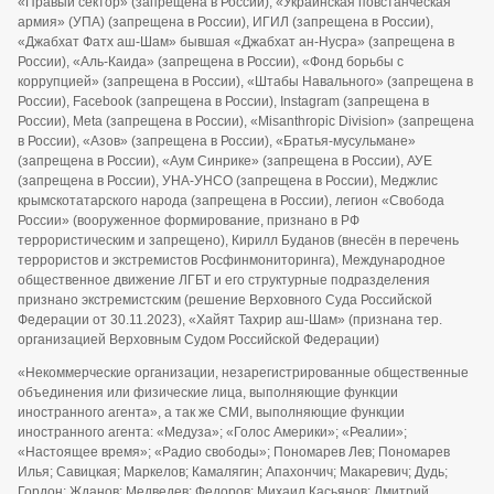
«Правый сектор» (запрещена в России), «Украинская повстанческая
армия» (УПА) (запрещена в России), ИГИЛ (запрещена в России),
«Джабхат Фатх аш-Шам» бывшая «Джабхат ан-Нусра» (запрещена в
России), «Аль-Каида» (запрещена в России), «Фонд борьбы с
коррупцией» (запрещена в России), «Штабы Навального» (запрещена в
России), Facebook (запрещена в России), Instagram (запрещена в
России), Meta (запрещена в России), «Misanthropic Division» (запрещена
в России), «Азов» (запрещена в России), «Братья-мусульмане»
(запрещена в России), «Аум Синрике» (запрещена в России), АУЕ
(запрещена в России), УНА-УНСО (запрещена в России), Меджлис
крымскотатарского народа (запрещена в России), легион «Свобода
России» (вооруженное формирование, признано в РФ
террористическим и запрещено), Кирилл Буданов (внесён в перечень
террористов и экстремистов Росфинмониторинга), Международное
общественное движение ЛГБТ и его структурные подразделения
признано экстремистским (решение Верховного Суда Российской
Федерации от 30.11.2023), «Хайят Тахрир аш-Шам» (признана тер.
организацией Верховным Судом Российской Федерации)
«Некоммерческие организации, незарегистрированные общественные
объединения или физические лица, выполняющие функции
иностранного агента», а так же СМИ, выполняющие функции
иностранного агента: «Медуза»; «Голос Америки»; «Реалии»;
«Настоящее время»; «Радио свободы»; Пономарев Лев; Пономарев
Илья; Савицкая; Маркелов; Камалягин; Апахончич; Макаревич; Дудь;
Гордон; Жданов; Медведев; Федоров; Михаил Касьянов; Дмитрий