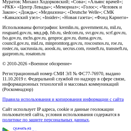
Муратов; Михаил Ходорковский; «Сова»; «Альянс врачей»;
«РКК» «Центр Левады»; «Мемориал»; «Голос»; «Человек и
Закон»; «Дождь»; «Медиазона»; «Deutsche Welle»; СМК
«Кавказский узел»; «Insider»; «Новая газета»; «Фонд Карнеги»
Использованы фотографии: kremlin.ru, government.ru, mil.ru,
rosguard.gov.ru, мвд.рф, fsb.ru, sledcom.ru, svr.gov.ru, scrf.gov.ru,
fso.gov.ru, mchs.gov.ru, genproc.gov.ru, duma.gov.ru,
council.gov.ru, mid.ru, minpromtorg.gov.ru, roscosmos.ru, roe.ru,
rostec.ru, uacrussia.ru, aoosk.ru, uecrus.com, rosneft.ru, transneft.ru,
gazprom.ru, rosatom.ru
© 2010-2026 «Военное обозрение»
Регистрационный номер СМИ ЭЛ № ФС77-76970, выдано
11.10.2019 г. Федеральной службой по надзору в сфере связи,
информационных технологий и массовых коммуникаций
(Роскомнадзор)
Правила использования и копирования информации с сайта
Сайт использует IP адреса, cookie и данные геолокации
пользователей сайта, условия использования содержатся в
политике по защите персональных данных
.