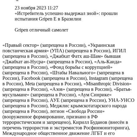
23 ноября 2023 11:27
«Истребитель успешно выдержал зной»: прошли
испытания Gripen E в Бразилии
Gripen отличный самолет
«Правый сектор» (запрещена в России), «Украинская
повстанческая армия» (УПА) (запрещена в России), ИГИЛ
(запрещена в России), «Джабхат Фатх аш-Шам» бывшая
«Джабхат ан-Нусра» (запрещена в России), «Аль-Каида»
(запрещена в России), «Фонд борьбы с коррупцией»
(запрещена в России), «Штабы Навального» (запрещена в
России), Facebook (запрещена в России), Instagram (запрещена
в России), Meta (запрещена в России), «Misanthropic Division»
(запрещена в России), «Азов» (запрещена в России), «Братья-
мусульмане» (запрещена в России), «Аум Синрике»
(запрещена в России), АУЕ (запрещена в России), УНА-УНСО
(запрещена в России), Меджлис крымскотатарского народа
(запрещена в России), легион «Свобода России»
(вооруженное формирование, признано в РФ
террористическим и запрещено), Кирилл Буданов (внесён в
перечень террористов и экстремистов Росфинмониторинга),
Международное общественное движение ЛГБТ и его