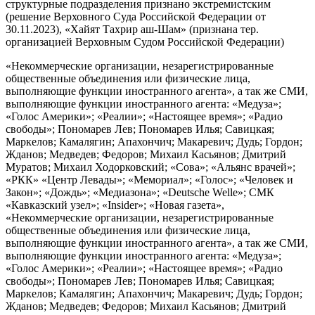
структурные подразделения признано экстремистским
(решение Верховного Суда Российской Федерации от
30.11.2023), «Хайят Тахрир аш-Шам» (признана тер.
организацией Верховным Судом Российской Федерации)
«Некоммерческие организации, незарегистрированные
общественные объединения или физические лица,
выполняющие функции иностранного агента», а так же СМИ,
выполняющие функции иностранного агента: «Медуза»;
«Голос Америки»; «Реалии»; «Настоящее время»; «Радио
свободы»; Пономарев Лев; Пономарев Илья; Савицкая;
Маркелов; Камалягин; Апахончич; Макаревич; Дудь; Гордон;
Жданов; Медведев; Федоров; Михаил Касьянов; Дмитрий
Муратов; Михаил Ходорковский; «Сова»; «Альянс врачей»;
«РКК» «Центр Левады»; «Мемориал»; «Голос»; «Человек и
Закон»; «Дождь»; «Медиазона»; «Deutsche Welle»; СМК
«Кавказский узел»; «Insider»; «Новая газета»,
«Некоммерческие организации, незарегистрированные
общественные объединения или физические лица,
выполняющие функции иностранного агента», а так же СМИ,
выполняющие функции иностранного агента: «Медуза»;
«Голос Америки»; «Реалии»; «Настоящее время»; «Радио
свободы»; Пономарев Лев; Пономарев Илья; Савицкая;
Маркелов; Камалягин; Апахончич; Макаревич; Дудь; Гордон;
Жданов; Медведев; Федоров; Михаил Касьянов; Дмитрий