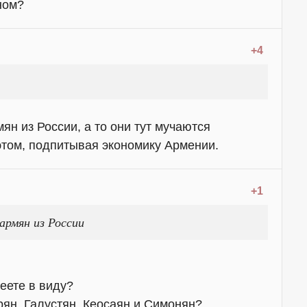
ном?
+4
мян из России, а то они тут мучаются
этом, подпитывая экономику Армении.
+1
 армян из России
еете в виду?
рян, Галустян, Кеосаян и Симонян?