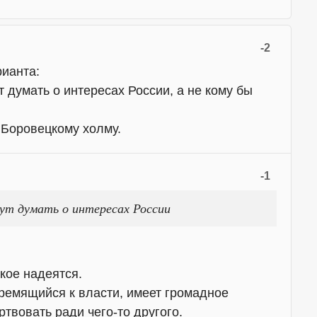
-2
рианта:
т думать о интересах России, а не кому бы
 Боровецкому холму.
-1
ут думать о интересах России
кое надеятся.
тремящийся к власти, имеет громадное
твовать ради чего-то другого.