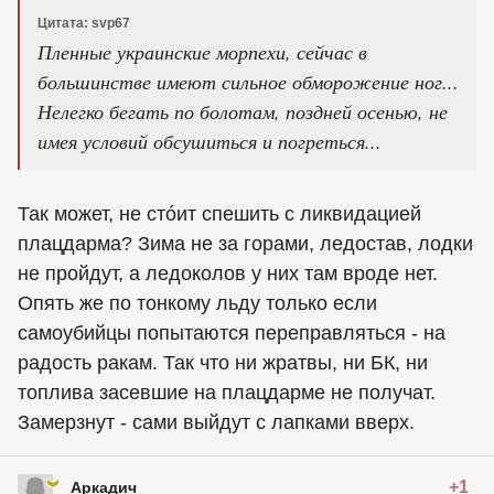
Цитата: svp67
Пленные украинские морпехи, сейчас в
большинстве имеют сильное обморожение ног...
Нелегко бегать по болотам, поздней осенью, не
имея условий обсушиться и погреться...
Так может, не стóит спешить с ликвидацией
плацдарма? Зима не за горами, ледостав, лодки
не пройдут, а ледоколов у них там вроде нет.
Опять же по тонкому льду только если
самоубийцы попытаются переправляться - на
радость ракам. Так что ни жратвы, ни БК, ни
топлива засевшие на плацдарме не получат.
Замерзнут - сами выйдут с лапками вверх.
+1
Аркадич