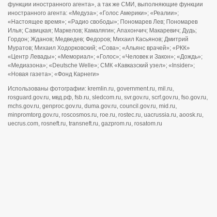
функции иностранного агента», а так же СМИ, выполняющие функции
иностранного агента: «Медуза»; «Голос Америки»; «Реалии»;
«Настоящее время»; «Радио свободы»; Пономарев Лев; Пономарев
Илья; Савицкая; Маркелов; Камалягин; Апахончич; Макаревич; Дудь;
Гордон; Жданов; Медведев; Федоров; Михаил Касьянов; Дмитрий
Муратов; Михаил Ходорковский; «Сова»; «Альянс врачей»; «РКК»
«Центр Левады»; «Мемориал»; «Голос»; «Человек и Закон»; «Дождь»;
«Медиазона»; «Deutsche Welle»; СМК «Кавказский узел»; «Insider»;
«Новая газета»; «Фонд Карнеги»
Использованы фотографии: kremlin.ru, government.ru, mil.ru,
rosguard.gov.ru, мвд.рф, fsb.ru, sledcom.ru, svr.gov.ru, scrf.gov.ru, fso.gov.ru,
mchs.gov.ru, genproc.gov.ru, duma.gov.ru, council.gov.ru, mid.ru,
minpromtorg.gov.ru, roscosmos.ru, roe.ru, rostec.ru, uacrussia.ru, aoosk.ru,
uecrus.com, rosneft.ru, transneft.ru, gazprom.ru, rosatom.ru