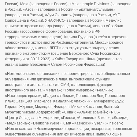
России), Meta (запрещена в России), «Misanthropic Division» (запрещена
в России), «Азов» (запрещена в России), «Братья-мусульмане»
(запрещена в России), «Аум Синрике» (запрещена в России), АУЕ
(запрещена в России), УНА-УНСО (запрещена в России), Меджлис
крымскотатарского народа (запрещена в России), легион «Свобода
России» (вооруженное формирование, признано в РФ
террористическим и запрещено), Кирилл Буданов (внесён в перечень
террористов и экстремистов Росфинмониторинга), Международное
общественное движение ЛГБТ и его структурные подразделения
признано экстремистским (решение Верховного Суда Российской
Федерации от 30.11.2023), «Хайят Тахрир аш-Шам» (признана тер.
организацией Верховным Судом Российской Федерации)
«Некоммерческие организации, незарегистрированные общественные
объединения или физические лица, выполняющие функции
иностранного агента», а так же СМИ, выполняющие функции
иностранного агента: «Медуза»; «Голос Америки»; «Реалии»;
«Настоящее время»; «Радио свободы»; Пономарев Лев; Пономарев
Илья; Савицкая; Маркелов; Камалягин; Апахончич; Макаревич; Дудь;
Гордон; Жданов; Медведев; Федоров; Михаил Касьянов; Дмитрий
Муратов; Михаил Ходорковский; «Сова»; «Альянс врачей»; «РКК»
«Центр Левады»; «Мемориал»; «Голос»; «Человек и Закон»; «Дождь»;
«Медиазона»; «Deutsche Welle»; СМК «Кавказский узел»; «Insider»;
«Новая газета», «Некоммерческие организации, незарегистрированные
общественные объединения или физические лица, выполняющие