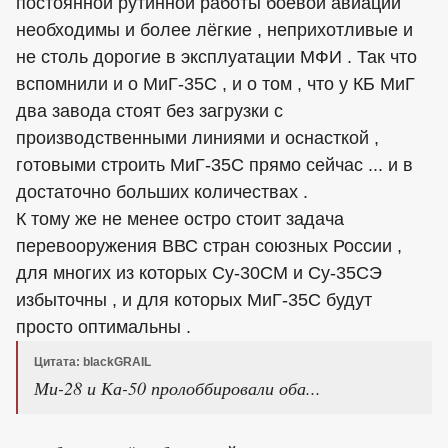
постоянной рутинной работы боевой авиации
необходимы и более лёгкие , неприхотливые и
не столь дорогие в эксплуатации МФИ . Так что
вспомнили и о МиГ-35С , и о том , что у КБ МиГ
два завода стоят без загрузки с
производственными линиями и оснасткой ,
готовыми строить МиГ-35С прямо сейчас ... и в
достаточно больших количествах .
К тому же не менее остро стоит задача
перевооружения ВВС стран союзных России ,
для многих из которых Су-30СМ и Су-35СЭ
избыточны , и для которых МиГ-35С будут
просто оптимальны .
Цитата: blackGRAIL
Ми-28 и Ка-50 пролоббировали оба...