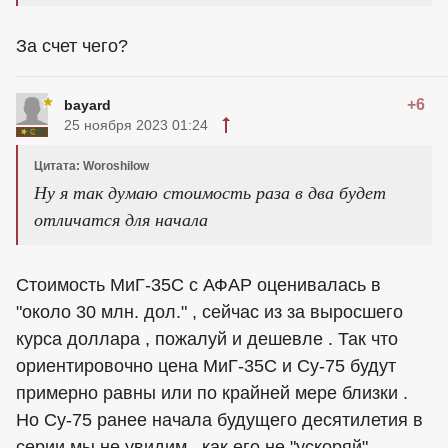
За счет чего?
+6
bayard
25 ноября 2023 01:24
Цитата: Woroshilow
Ну я так думаю стоимость раза в два будет
отличатся для начала
Стоимость МиГ-35С с АФАР оценивалась в
"около 30 млн. дол." , сейчас из за выросшего
курса доллара , пожалуй и дешевле . Так что
ориентировочно цена МиГ-35С и Су-75 будут
примерно равны или по крайней мере близки .
Но Су-75 ранее начала будущего десятилетия в
серии мы не увидим , как его не "ускоряй" .