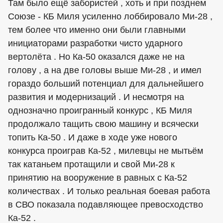
Там было ещё забористей , хоть и при позднем
Союзе - КБ Миля усиленно лоббировало Ми-28 ,
тем более что именно они были главными
инициаторами разработки чисто ударного
вертолёта . Но Ка-50 оказался даже не на
голову , а на две головы выше Ми-28 , и имел
гораздо больший потенциал для дальнейшего
развития и модернизаций . И несмотря на
однозначно проигранный конкурс , КБ Миля
продолжало тащить свою машину и всячески
топить Ка-50 . И даже в ходе уже нового
конкурса проиграв Ка-52 , милевцы не мытьём
так катаньем протащили и свой Ми-28 к
принятию на вооружение в равных с Ка-52
количествах . И только реальная боевая работа
в СВО показала подавляющее превосходство
Ка-52 .