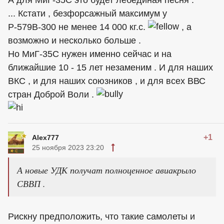
А для МиГ-35С это будет лебединая песня .
... Кстати , безфорсажный максимум у
Р-579В-300 не менее 14 000 кг.с.
, а
возможно и несколько больше .
Но МиГ-35С нужен именно сейчас и на
ближайшие 10 - 15 лет незаменим . И для наших
ВКС , и для наших союзников , и для всех ВВС
стран Доброй Воли .
+1
Alex777
25 ноября 2023 23:20
А новые УДК получат полноценное авиакрыло
СВВП .
Рискну предположить, что такие самолеты и