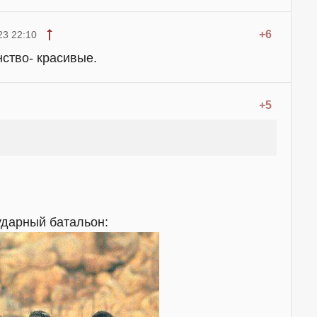
+6
23 22:10
ство- красивые.
+5
дарный батальон: