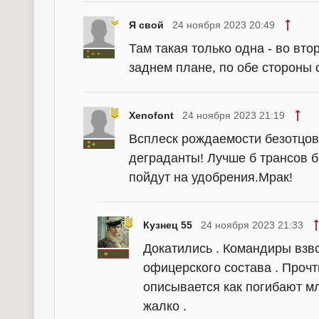
Я свой
24 ноября 2023 20:49
Там такая только одна - во вто
заднем плане, по обе стороны 
Xenofont
24 ноября 2023 21:19
Всплеск рождаемости безотцо
деграданты! Лучше б трансов бр
пойдут на удобрения.Мрак!
Кузнец 55
24 ноября 2023 21:33
Докатились . Командиры взво
офицерского состава . Прочт
описывается как погибают м
жалко .