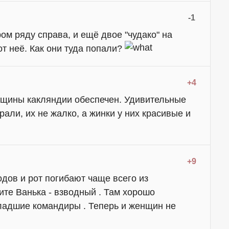
-1
ром ряду справа, и ещё двое "чудако" на
от неё. Как они туда попали?
+4
вщины какляндии обеспечен. Удивительные
али, их не жалко, а жинки у них красивые и
+9
дов и рот погибают чаще всего из
ите Ванька - взводный . Там хорошо
ладшие командиры . Теперь и женщин не