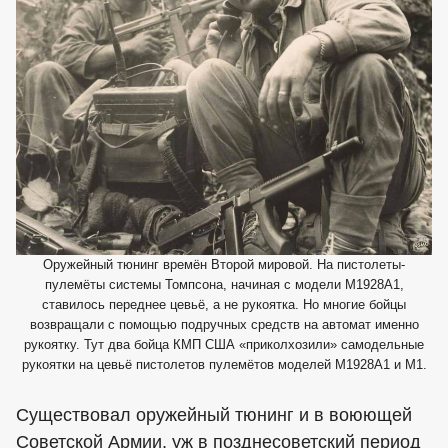
Оружейный тюнинг времён Второй мировой. На пистолеты-
пулемёты системы Томпсона, начиная с модели М1928А1,
ставилось переднее цевьё, а не рукоятка. Но многие бойцы
возвращали с помощью подручных средств на автомат именно
рукоятку. Тут два бойца КМП США «приколхозили» самодельные
рукоятки на цевьё пистолетов пулемётов моделей М1928А1 и М1.
Существовал оружейный тюнинг и в воюющей
Советской Армии, уж в позднесоветский период