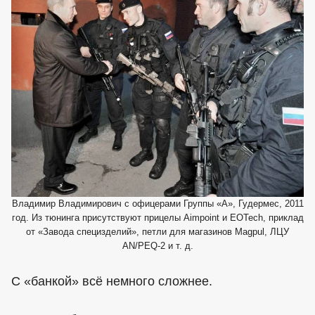
Владимир Владимирович с офицерами Группы «А», Гудермес, 2011
год. Из тюнинга присутствуют прицелы Aimpoint и EOTech, приклад
от «Завода специзделий», петли для магазинов Magpul, ЛЦУ
AN/PEQ-2 и т. д.
С «банкой» всё немного сложнее.