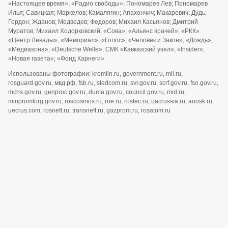
«Настоящее время»; «Радио свободы»; Пономарев Лев; Пономарев
Илья; Савицкая; Маркелов; Камалягин; Апахончич; Макаревич; Дудь;
Гордон; Жданов; Медведев; Федоров; Михаил Касьянов; Дмитрий
Муратов; Михаил Ходорковский; «Сова»; «Альянс врачей»; «РКК»
«Центр Левады»; «Мемориал»; «Голос»; «Человек и Закон»; «Дождь»;
«Медиазона»; «Deutsche Welle»; СМК «Кавказский узел»; «Insider»;
«Новая газета»; «Фонд Карнеги»
Использованы фотографии: kremlin.ru, government.ru, mil.ru,
rosguard.gov.ru, мвд.рф, fsb.ru, sledcom.ru, svr.gov.ru, scrf.gov.ru, fso.gov.ru,
mchs.gov.ru, genproc.gov.ru, duma.gov.ru, council.gov.ru, mid.ru,
minpromtorg.gov.ru, roscosmos.ru, roe.ru, rostec.ru, uacrussia.ru, aoosk.ru,
uecrus.com, rosneft.ru, transneft.ru, gazprom.ru, rosatom.ru