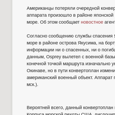
Американцы потеряли очередной конвер
аппарата произошло в районе японской
море. Об этом сообщает
новостное
аген
Согласно сообщению службы спасения Я
море в районе острова Якусима, на борт
информации ни о спасенных, ни о погиб
данным, Osprey вылетел с военной базы
конечной точкой маршрута изначально 
Окинаве, но в пути конвертоплан измен
американский военный объект. Аппарат п
мск.).
Вероятней всего, данный конвертоплан
Корпуса морской пехоты США, дислоцир