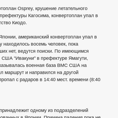
топлан Osprey, крушение летательного
 префектуры Кагосима, конвертоплан упал в
тство Киодо.
понии, американский конвертоплан упал в
у находилось восемь человек, пока
ших нет, ведутся поиски. По имеющимся
 США "Ивакуни" в префектуре Ямагути,
указывалась военная база ВМС США на
ил маршрут и направился на другой
ропал с радаров в 14:40 мест. времени (8:40
 принадлежит одному из подразделений
ованных в Японии. Причина падения пока не