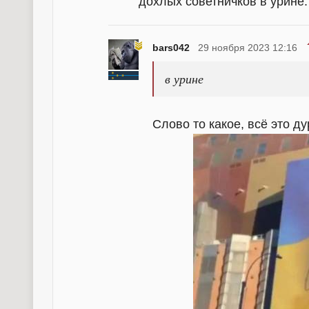
дохлых советничков в урине.
bars042
29 ноября 2023 12:16
в урине
Слово то какое, всё это д