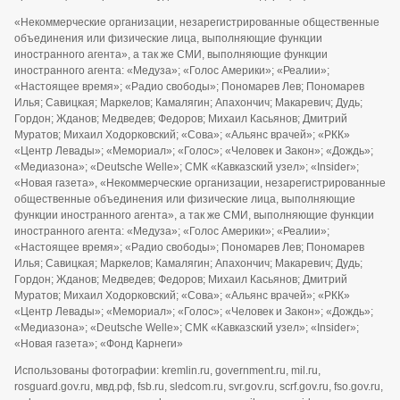
«Некоммерческие организации, незарегистрированные общественные
объединения или физические лица, выполняющие функции
иностранного агента», а так же СМИ, выполняющие функции
иностранного агента: «Медуза»; «Голос Америки»; «Реалии»;
«Настоящее время»; «Радио свободы»; Пономарев Лев; Пономарев
Илья; Савицкая; Маркелов; Камалягин; Апахончич; Макаревич; Дудь;
Гордон; Жданов; Медведев; Федоров; Михаил Касьянов; Дмитрий
Муратов; Михаил Ходорковский; «Сова»; «Альянс врачей»; «РКК»
«Центр Левады»; «Мемориал»; «Голос»; «Человек и Закон»; «Дождь»;
«Медиазона»; «Deutsche Welle»; СМК «Кавказский узел»; «Insider»;
«Новая газета», «Некоммерческие организации, незарегистрированные
общественные объединения или физические лица, выполняющие
функции иностранного агента», а так же СМИ, выполняющие функции
иностранного агента: «Медуза»; «Голос Америки»; «Реалии»;
«Настоящее время»; «Радио свободы»; Пономарев Лев; Пономарев
Илья; Савицкая; Маркелов; Камалягин; Апахончич; Макаревич; Дудь;
Гордон; Жданов; Медведев; Федоров; Михаил Касьянов; Дмитрий
Муратов; Михаил Ходорковский; «Сова»; «Альянс врачей»; «РКК»
«Центр Левады»; «Мемориал»; «Голос»; «Человек и Закон»; «Дождь»;
«Медиазона»; «Deutsche Welle»; СМК «Кавказский узел»; «Insider»;
«Новая газета»; «Фонд Карнеги»
Использованы фотографии: kremlin.ru, government.ru, mil.ru,
rosguard.gov.ru, мвд.рф, fsb.ru, sledcom.ru, svr.gov.ru, scrf.gov.ru, fso.gov.ru,