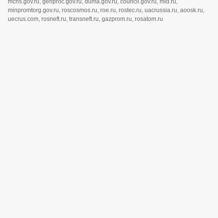
mchs.gov.ru, genproc.gov.ru, duma.gov.ru, council.gov.ru, mid.ru,
minpromtorg.gov.ru, roscosmos.ru, roe.ru, rostec.ru, uacrussia.ru, aoosk.ru,
uecrus.com, rosneft.ru, transneft.ru, gazprom.ru, rosatom.ru