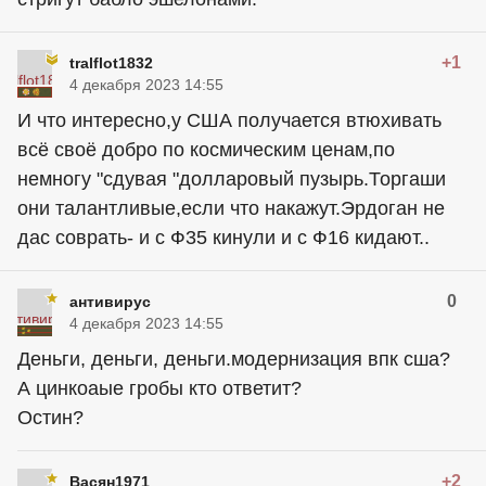
+1
tralflot1832
4 декабря 2023 14:55
И что интересно,у США получается втюхивать
всё своё добро по космическим ценам,по
немногу "сдувая "долларовый пузырь.Торгаши
они талантливые,если что накажут.Эрдоган не
дас соврать- и с Ф35 кинули и с Ф16 кидают..
0
антивирус
4 декабря 2023 14:55
Деньги, деньги, деньги.модернизация впк сша?
А цинкоаые гробы кто ответит?
Остин?
+2
Васян1971