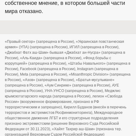
собственное мнение, в котором большей части
мира отказано.
«Правый сектор» (запрещена в России), «Украинская повстанческая
армия» (УПА) (запрещена в России), ИГИЛ (запрещена в России),
«Джабхат Фатх аш-Шам» бывшая «Джабхат ан-Нусра» (запрещена в
России), «Аль-Каида» (запрещена в России), «Фонд борьбы с
коррупцией» (запрещена в России), «Штабы Навального» (запрещена в
России), Facebook (запрещена в России), Instagram (запрещена в
России), Meta (запрещена в России), «Misanthropic Division» (запрещена
в России), «Азов» (запрещена в России), «Братья-мусульмане»
(запрещена в России), «Аум Синрике» (запрещена в России), АУЕ
(запрещена в России), УНА-УНСО (запрещена в России), Меджлис
крымскотатарского народа (запрещена в России), легион «Свобода
России» (вооруженное формирование, признано в РФ
террористическим и запрещено), Кирилл Буданов (внесён в перечень
террористов и экстремистов Росфинмониторинга), Международное
общественное движение ЛГБТ и его структурные подразделения
признано экстремистским (решение Верховного Суда Российской
Федерации от 30.11.2023), «Хайят Тахрир аш-Шам» (признана тер.
организацией Верховным Судом Российской Федерации)