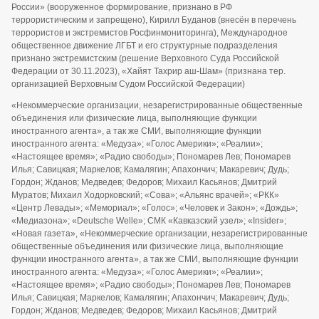
России» (вооруженное формирование, признано в РФ
террористическим и запрещено), Кирилл Буданов (внесён в перечень
террористов и экстремистов Росфинмониторинга), Международное
общественное движение ЛГБТ и его структурные подразделения
признано экстремистским (решение Верховного Суда Российской
Федерации от 30.11.2023), «Хайят Тахрир аш-Шам» (признана тер.
организацией Верховным Судом Российской Федерации)
«Некоммерческие организации, незарегистрированные общественные
объединения или физические лица, выполняющие функции
иностранного агента», а так же СМИ, выполняющие функции
иностранного агента: «Медуза»; «Голос Америки»; «Реалии»;
«Настоящее время»; «Радио свободы»; Пономарев Лев; Пономарев
Илья; Савицкая; Маркелов; Камалягин; Апахончич; Макаревич; Дудь;
Гордон; Жданов; Медведев; Федоров; Михаил Касьянов; Дмитрий
Муратов; Михаил Ходорковский; «Сова»; «Альянс врачей»; «РКК»
«Центр Левады»; «Мемориал»; «Голос»; «Человек и Закон»; «Дождь»;
«Медиазона»; «Deutsche Welle»; СМК «Кавказский узел»; «Insider»;
«Новая газета», «Некоммерческие организации, незарегистрированные
общественные объединения или физические лица, выполняющие
функции иностранного агента», а так же СМИ, выполняющие функции
иностранного агента: «Медуза»; «Голос Америки»; «Реалии»;
«Настоящее время»; «Радио свободы»; Пономарев Лев; Пономарев
Илья; Савицкая; Маркелов; Камалягин; Апахончич; Макаревич; Дудь;
Гордон; Жданов; Медведев; Федоров; Михаил Касьянов; Дмитрий