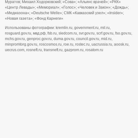
Муратов; Михаил Ходорковский; «Сова»; «Альянс врачей»; «РКК»
«Центр Левады»; «Мемориал»; «Голос»; «Человек и Закон»; «Дождь»;
«Медиазона»; «Deutsche Welle»; СМК «Кавказский узел»; «Insider»;
«Новая газета»; «Фонд Карнеги»
Использованы фотографии: kremlin.ru, government.ru, mil.ru,
rosguard.gov.ru, мвд.рф, fsb.ru, sledcom.ru, svr.gov.ru, scrf.gov.ru, fso.gov.ru,
mchs.gov.ru, genproc.gov.ru, duma.gov.ru, council.gov.ru, mid.ru,
minpromtorg.gov.ru, roscosmos.ru, roe.ru, rostec.ru, uacrussia.ru, aoosk.ru,
uecrus.com, rosneft.ru, transneft.ru, gazprom.ru, rosatom.ru