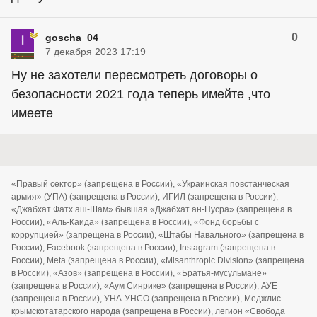
0
goscha_04
7 декабря 2023 17:19
Ну не захотели пересмотреть договоры о
безопасности 2021 года теперь имейте ,что
имеете
«Правый сектор» (запрещена в России), «Украинская повстанческая
армия» (УПА) (запрещена в России), ИГИЛ (запрещена в России),
«Джабхат Фатх аш-Шам» бывшая «Джабхат ан-Нусра» (запрещена в
России), «Аль-Каида» (запрещена в России), «Фонд борьбы с
коррупцией» (запрещена в России), «Штабы Навального» (запрещена в
России), Facebook (запрещена в России), Instagram (запрещена в
России), Meta (запрещена в России), «Misanthropic Division» (запрещена
в России), «Азов» (запрещена в России), «Братья-мусульмане»
(запрещена в России), «Аум Синрике» (запрещена в России), АУЕ
(запрещена в России), УНА-УНСО (запрещена в России), Меджлис
крымскотатарского народа (запрещена в России), легион «Свобода