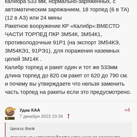
калибра 533 мм, нормально-заряженных, с
автоматическим заряжанием, 18 торпед (6 в ТА)
(12 в АЗ) или 24 мины
Ракетное вооружение КР «Калибр»:ВМЕСТО
ЧАСТИ ТОРПЕД ПКР 3М54К, 3М54К1,
противолодочные 91Р1 (на экспорт 3М54КЭ,
3М54КЭ1, 91РЭ1), для поражения наземных
целей 3М14К .
Калибр торпед и ракет один и тот же 533мм
длина торпед до 820 см ракет от 620 до 790 см.
и почему вы утверждаете что нельзя заменить
часть торпед на ракеты если это предусмотрено.
+4
Удав КАА
7 декабря 2023 23:34
Цитата: Borik
почему вы утверждаете что нельзя заменить