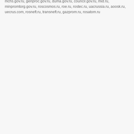
mchs.gov.ru, genproc.gov.ru, duma.gov.ru, council.gov.ru, mid.ru,
minpromtorg.gov.ru, roscosmos.ru, roe.ru, rostec.ru, uacrussia.ru, aoosk.ru,
uecrus.com, rosneft.ru, transneft.ru, gazprom.ru, rosatom.ru