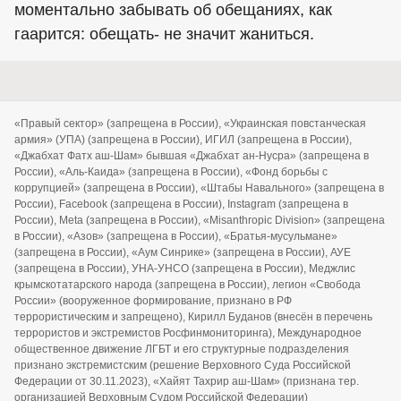
моментально забывать об обещаниях, как
гаарится: обещать- не значит жаниться.
«Правый сектор» (запрещена в России), «Украинская повстанческая
армия» (УПА) (запрещена в России), ИГИЛ (запрещена в России),
«Джабхат Фатх аш-Шам» бывшая «Джабхат ан-Нусра» (запрещена в
России), «Аль-Каида» (запрещена в России), «Фонд борьбы с
коррупцией» (запрещена в России), «Штабы Навального» (запрещена в
России), Facebook (запрещена в России), Instagram (запрещена в
России), Meta (запрещена в России), «Misanthropic Division» (запрещена
в России), «Азов» (запрещена в России), «Братья-мусульмане»
(запрещена в России), «Аум Синрике» (запрещена в России), АУЕ
(запрещена в России), УНА-УНСО (запрещена в России), Меджлис
крымскотатарского народа (запрещена в России), легион «Свобода
России» (вооруженное формирование, признано в РФ
террористическим и запрещено), Кирилл Буданов (внесён в перечень
террористов и экстремистов Росфинмониторинга), Международное
общественное движение ЛГБТ и его структурные подразделения
признано экстремистским (решение Верховного Суда Российской
Федерации от 30.11.2023), «Хайят Тахрир аш-Шам» (признана тер.
организацией Верховным Судом Российской Федерации)