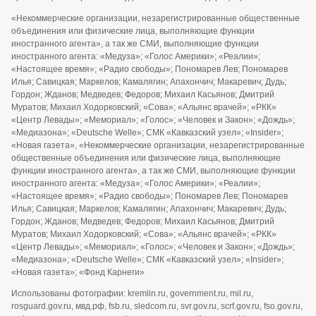
«Некоммерческие организации, незарегистрированные общественные
объединения или физические лица, выполняющие функции
иностранного агента», а так же СМИ, выполняющие функции
иностранного агента: «Медуза»; «Голос Америки»; «Реалии»;
«Настоящее время»; «Радио свободы»; Пономарев Лев; Пономарев
Илья; Савицкая; Маркелов; Камалягин; Апахончич; Макаревич; Дудь;
Гордон; Жданов; Медведев; Федоров; Михаил Касьянов; Дмитрий
Муратов; Михаил Ходорковский; «Сова»; «Альянс врачей»; «РКК»
«Центр Левады»; «Мемориал»; «Голос»; «Человек и Закон»; «Дождь»;
«Медиазона»; «Deutsche Welle»; СМК «Кавказский узел»; «Insider»;
«Новая газета», «Некоммерческие организации, незарегистрированные
общественные объединения или физические лица, выполняющие
функции иностранного агента», а так же СМИ, выполняющие функции
иностранного агента: «Медуза»; «Голос Америки»; «Реалии»;
«Настоящее время»; «Радио свободы»; Пономарев Лев; Пономарев
Илья; Савицкая; Маркелов; Камалягин; Апахончич; Макаревич; Дудь;
Гордон; Жданов; Медведев; Федоров; Михаил Касьянов; Дмитрий
Муратов; Михаил Ходорковский; «Сова»; «Альянс врачей»; «РКК»
«Центр Левады»; «Мемориал»; «Голос»; «Человек и Закон»; «Дождь»;
«Медиазона»; «Deutsche Welle»; СМК «Кавказский узел»; «Insider»;
«Новая газета»; «Фонд Карнеги»
Использованы фотографии: kremlin.ru, government.ru, mil.ru,
rosguard.gov.ru, мвд.рф, fsb.ru, sledcom.ru, svr.gov.ru, scrf.gov.ru, fso.gov.ru,