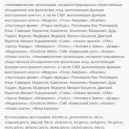
«Некоммерческие организации, незарегистрированные общественные
объединения или физические лица, выполняющие функции
иностранного агента», а так же СМИ, выполняющие функции
иностранного агента: «Медуза»; «Голос Америки»; «Реалии»;
«Настоящее время»; «Радио свободы»; Пономарев Лев; Пономарев
Илья; Савицкая; Маркелов; Камалягин; Апахончич; Макаревич; Дудь;
Гордон; Жданов; Медведев; Федоров; Михаил Касьянов; Дмитрий
Муратов; Михаил Ходорковский; «Сова»; «Альянс врачей»; «РКК»
«Центр Левады»; «Мемориал»; «Голос»; «Человек и Закон»; «Дождь»;
«Медиазона»; «Deutsche Welle»; СМК «Кавказский узел»; «Insider»;
«Новая газета», «Некоммерческие организации, незарегистрированные
общественные объединения или физические лица, выполняющие
функции иностранного агента», а так же СМИ, выполняющие функции
иностранного агента: «Медуза»; «Голос Америки»; «Реалии»;
«Настоящее время»; «Радио свободы»; Пономарев Лев; Пономарев
Илья; Савицкая; Маркелов; Камалягин; Апахончич; Макаревич; Дудь;
Гордон; Жданов; Медведев; Федоров; Михаил Касьянов; Дмитрий
Муратов; Михаил Ходорковский; «Сова»; «Альянс врачей»; «РКК»
«Центр Левады»; «Мемориал»; «Голос»; «Человек и Закон»; «Дождь»;
«Медиазона»; «Deutsche Welle»; СМК «Кавказский узел»; «Insider»;
«Новая газета»; «Фонд Карнеги»
Использованы фотографии: kremlin.ru, government.ru, mil.ru,
rosguard.gov.ru, мвд.рф, fsb.ru, sledcom.ru, svr.gov.ru, scrf.gov.ru, fso.gov.ru,
mchs.gov.ru, genproc.gov.ru, duma.gov.ru, council.gov.ru, mid.ru,