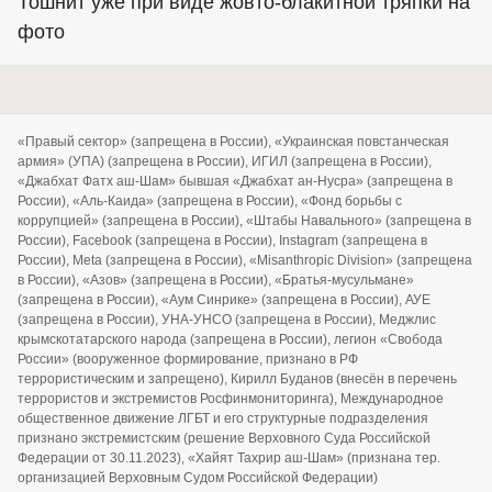
Тошнит уже при виде жовто-блакитной тряпки на
фото
«Правый сектор» (запрещена в России), «Украинская повстанческая
армия» (УПА) (запрещена в России), ИГИЛ (запрещена в России),
«Джабхат Фатх аш-Шам» бывшая «Джабхат ан-Нусра» (запрещена в
России), «Аль-Каида» (запрещена в России), «Фонд борьбы с
коррупцией» (запрещена в России), «Штабы Навального» (запрещена в
России), Facebook (запрещена в России), Instagram (запрещена в
России), Meta (запрещена в России), «Misanthropic Division» (запрещена
в России), «Азов» (запрещена в России), «Братья-мусульмане»
(запрещена в России), «Аум Синрике» (запрещена в России), АУЕ
(запрещена в России), УНА-УНСО (запрещена в России), Меджлис
крымскотатарского народа (запрещена в России), легион «Свобода
России» (вооруженное формирование, признано в РФ
террористическим и запрещено), Кирилл Буданов (внесён в перечень
террористов и экстремистов Росфинмониторинга), Международное
общественное движение ЛГБТ и его структурные подразделения
признано экстремистским (решение Верховного Суда Российской
Федерации от 30.11.2023), «Хайят Тахрир аш-Шам» (признана тер.
организацией Верховным Судом Российской Федерации)