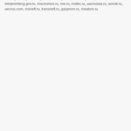
minpromtorg.gov.ru, roscosmos.ru, roe.ru, rostec.ru, uacrussia.ru, aoosk.ru,
uecrus.com, rosneft.ru, transneft.ru, gazprom.ru, rosatom.ru