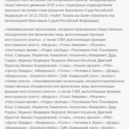
общественное движение ЛГБТ и его структурные подразделения
признано экстремистским (решение Верховного Суда Российской
Федерации от 30.11.2023), «Хайят Тахрир аш-Шам» (признана тер.
организацией Верховным Судом Российской Федерации)
«Некоммерческие организации, незарегистрированные общественные
объединения или физические лица, выполняющие функции
иностранного агента», а так же СМИ, выполняющие функции
иностранного агента: «Медуза»; «Голос Америки»; «Реалии»;
«Настоящее время»; «Радио свободы»; Пономарев Лев; Пономарев
Илья; Савицкая; Маркелов; Камалягин; Апахончич; Макаревич; Дудь;
Гордон; Жданов; Медведев; Федоров; Михаил Касьянов; Дмитрий
Муратов; Михаил Ходорковский; «Сова»; «Альянс врачей»; «РКК»
«Центр Левады»; «Мемориал»; «Голос»; «Человек и Закон»; «Дождь»;
«Медиазона»; «Deutsche Welle»; СМК «Кавказский узел»; «Insider»;
«Новая газета», «Некоммерческие организации, незарегистрированные
общественные объединения или физические лица, выполняющие
функции иностранного агента», а так же СМИ, выполняющие функции
иностранного агента: «Медуза»; «Голос Америки»; «Реалии»;
«Настоящее время»; «Радио свободы»; Пономарев Лев; Пономарев
Илья; Савицкая; Маркелов; Камалягин; Апахончич; Макаревич; Дудь;
Гордон; Жданов; Медведев; Федоров; Михаил Касьянов; Дмитрий
Муратов; Михаил Ходорковский; «Сова»; «Альянс врачей»; «РКК»
«Центр Левады»; «Мемориал»; «Голос»; «Человек и Закон»; «Дождь»;
«Медиазона»; «Deutsche Welle»; СМК «Кавказский узел»; «Insider»;