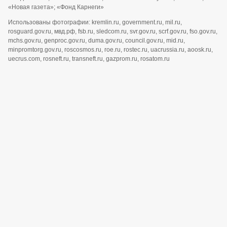
«Новая газета»; «Фонд Карнеги»
Использованы фотографии: kremlin.ru, government.ru, mil.ru,
rosguard.gov.ru, мвд.рф, fsb.ru, sledcom.ru, svr.gov.ru, scrf.gov.ru, fso.gov.ru,
mchs.gov.ru, genproc.gov.ru, duma.gov.ru, council.gov.ru, mid.ru,
minpromtorg.gov.ru, roscosmos.ru, roe.ru, rostec.ru, uacrussia.ru, aoosk.ru,
uecrus.com, rosneft.ru, transneft.ru, gazprom.ru, rosatom.ru