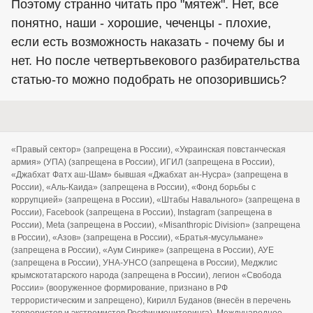
Поэтому странно читать про "мятеж". Нет, все
понятно, наши - хорошие, чеченцы - плохие,
если есть возможность наказать - почему бы и
нет. Но после четвертьвекового разбирательства
статью-то можно подобрать не опозорившись?
«Правый сектор» (запрещена в России), «Украинская повстанческая
армия» (УПА) (запрещена в России), ИГИЛ (запрещена в России),
«Джабхат Фатх аш-Шам» бывшая «Джабхат ан-Нусра» (запрещена в
России), «Аль-Каида» (запрещена в России), «Фонд борьбы с
коррупцией» (запрещена в России), «Штабы Навального» (запрещена в
России), Facebook (запрещена в России), Instagram (запрещена в
России), Meta (запрещена в России), «Misanthropic Division» (запрещена
в России), «Азов» (запрещена в России), «Братья-мусульмане»
(запрещена в России), «Аум Синрике» (запрещена в России), АУЕ
(запрещена в России), УНА-УНСО (запрещена в России), Меджлис
крымскотатарского народа (запрещена в России), легион «Свобода
России» (вооруженное формирование, признано в РФ
террористическим и запрещено), Кирилл Буданов (внесён в перечень
террористов и экстремистов Росфинмониторинга), Международное