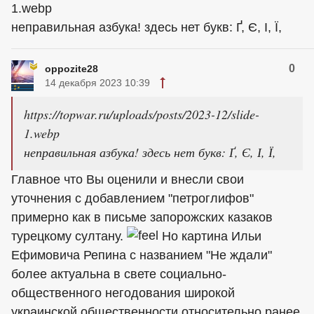
1.webp
неправильная азбука! здесь нет букв: Ґ, Є, І, Ї,
0
oppozite28
14 декабря 2023 10:39
https://topwar.ru/uploads/posts/2023-12/slide-
1.webp
неправильная азбука! здесь нет букв: Ґ, Є, І, Ї,
Главное что Вы оценили и внесли свои
уточнения с добавлением "петроглифов"
примерно как в письме запорожских казаков
турецкому султану.
Но картина Ильи
Ефимовича Репина с названием "Не ждали"
более актуальна в свете социально-
общественного негодования широкой
украинской общественности относительно ранее