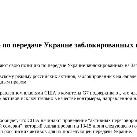
по передаче Украине заблокированных н
скому режиму российских активов, заблокированных на Западе.
одным правом.
 направленном властями США в комитеты G7 подчеркивают, что ч
х активов исключительно в качестве контрмеры, направленной н
ообщает, что США начинают проведение "активных переговоров"
 семерки", который запланирован на 13-15 июня следующего го
и российских активов для их последующей передачи Украине.