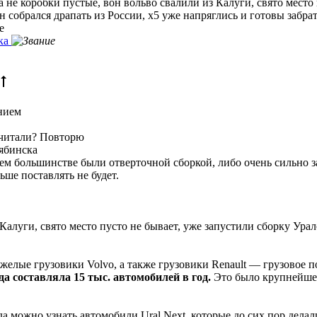
 не коробки пустые, вон вольво свалили из Калуги, свято место
 собрался драпать из России, х5 уже напряглись и готовы забрат
е
нием
читали? Повторю
ябинска
м большинстве были отверточной сборкой, либо очень сильно з
ьше поставлять не будет.
Калуги, свято место пусто не бывает, уже запустили сборку Ура
желые грузовики Volvo, а также грузовики Renault — грузовое
а составляла 15 тыс. автомобилей в год.
Это было крупнейшее
да можно узнать автомобили Ural Next, которые до сих пор делал