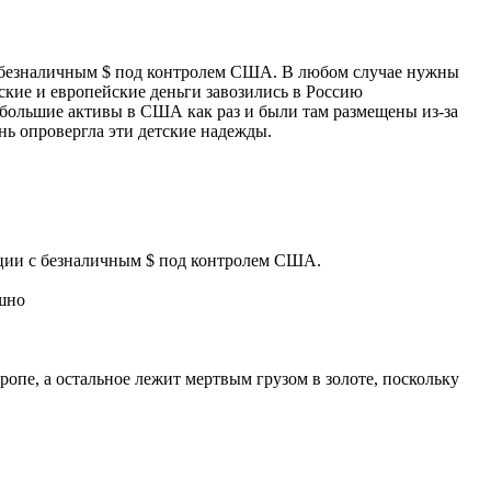
 с безналичным $ под контролем США. В любом случае нужны
ские и европейские деньги завозились в Россию
большие активы в США как раз и были там размещены из-за
нь опровергла эти детские надежды.
рации с безналичным $ под контролем США.
ешно
опе, а остальное лежит мертвым грузом в золоте, поскольку