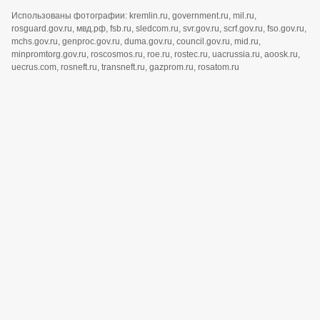
Использованы фотографии: kremlin.ru, government.ru, mil.ru,
rosguard.gov.ru, мвд.рф, fsb.ru, sledcom.ru, svr.gov.ru, scrf.gov.ru, fso.gov.ru,
mchs.gov.ru, genproc.gov.ru, duma.gov.ru, council.gov.ru, mid.ru,
minpromtorg.gov.ru, roscosmos.ru, roe.ru, rostec.ru, uacrussia.ru, aoosk.ru,
uecrus.com, rosneft.ru, transneft.ru, gazprom.ru, rosatom.ru