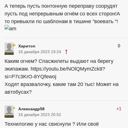
А теперь пусть понтонную переправу соорудят
пусть под непрерывным огнём со всех сторон!А
то привыкли по шаблонам в тишине "воевать "!
0
Харитon
16 декабря 2023 19:24
Каким огнем? Спасжилеты выдают на берегу
экипажам. https://youtu.be/NOlQMymZck8?
si=P7c3KrO-8YQfewoj
Ходят вразвалочку, какие там 20 тыс! Может на
автобусах?
+1
Александр58
16 декабря 2023 20:52
Технилогию у нас свиснули ? Или своё