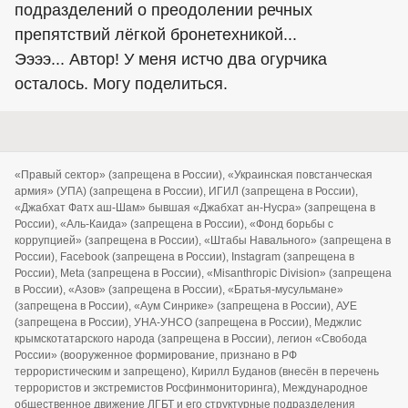
подразделений о преодолении речных
препятствий лёгкой бронетехникой...
Ээээ... Автор! У меня истчо два огурчика
осталось. Могу поделиться.
«Правый сектор» (запрещена в России), «Украинская повстанческая
армия» (УПА) (запрещена в России), ИГИЛ (запрещена в России),
«Джабхат Фатх аш-Шам» бывшая «Джабхат ан-Нусра» (запрещена в
России), «Аль-Каида» (запрещена в России), «Фонд борьбы с
коррупцией» (запрещена в России), «Штабы Навального» (запрещена в
России), Facebook (запрещена в России), Instagram (запрещена в
России), Meta (запрещена в России), «Misanthropic Division» (запрещена
в России), «Азов» (запрещена в России), «Братья-мусульмане»
(запрещена в России), «Аум Синрике» (запрещена в России), АУЕ
(запрещена в России), УНА-УНСО (запрещена в России), Меджлис
крымскотатарского народа (запрещена в России), легион «Свобода
России» (вооруженное формирование, признано в РФ
террористическим и запрещено), Кирилл Буданов (внесён в перечень
террористов и экстремистов Росфинмониторинга), Международное
общественное движение ЛГБТ и его структурные подразделения