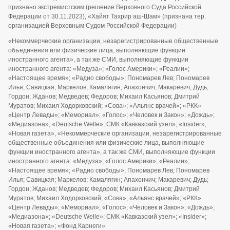
признано экстремистским (решение Верховного Суда Российской
Федерации от 30.11.2023), «Хайят Тахрир аш-Шам» (признана тер.
организацией Верховным Судом Российской Федерации)
«Некоммерческие организации, незарегистрированные общественные
объединения или физические лица, выполняющие функции
иностранного агента», а так же СМИ, выполняющие функции
иностранного агента: «Медуза»; «Голос Америки»; «Реалии»;
«Настоящее время»; «Радио свободы»; Пономарев Лев; Пономарев
Илья; Савицкая; Маркелов; Камалягин; Апахончич; Макаревич; Дудь;
Гордон; Жданов; Медведев; Федоров; Михаил Касьянов; Дмитрий
Муратов; Михаил Ходорковский; «Сова»; «Альянс врачей»; «РКК»
«Центр Левады»; «Мемориал»; «Голос»; «Человек и Закон»; «Дождь»;
«Медиазона»; «Deutsche Welle»; СМК «Кавказский узел»; «Insider»;
«Новая газета», «Некоммерческие организации, незарегистрированные
общественные объединения или физические лица, выполняющие
функции иностранного агента», а так же СМИ, выполняющие функции
иностранного агента: «Медуза»; «Голос Америки»; «Реалии»;
«Настоящее время»; «Радио свободы»; Пономарев Лев; Пономарев
Илья; Савицкая; Маркелов; Камалягин; Апахончич; Макаревич; Дудь;
Гордон; Жданов; Медведев; Федоров; Михаил Касьянов; Дмитрий
Муратов; Михаил Ходорковский; «Сова»; «Альянс врачей»; «РКК»
«Центр Левады»; «Мемориал»; «Голос»; «Человек и Закон»; «Дождь»;
«Медиазона»; «Deutsche Welle»; СМК «Кавказский узел»; «Insider»;
«Новая газета»; «Фонд Карнеги»