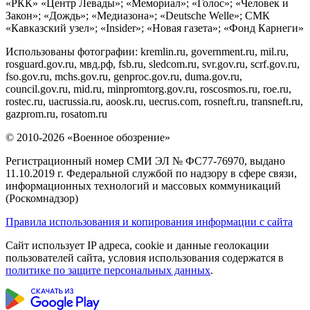
«РКК» «Центр Левады»; «Мемориал»; «Голос»; «Человек и
Закон»; «Дождь»; «Медиазона»; «Deutsche Welle»; СМК
«Кавказский узел»; «Insider»; «Новая газета»; «Фонд Карнеги»
Использованы фотографии: kremlin.ru, government.ru, mil.ru,
rosguard.gov.ru, мвд.рф, fsb.ru, sledcom.ru, svr.gov.ru, scrf.gov.ru,
fso.gov.ru, mchs.gov.ru, genproc.gov.ru, duma.gov.ru,
council.gov.ru, mid.ru, minpromtorg.gov.ru, roscosmos.ru, roe.ru,
rostec.ru, uacrussia.ru, aoosk.ru, uecrus.com, rosneft.ru, transneft.ru,
gazprom.ru, rosatom.ru
© 2010-2026 «Военное обозрение»
Регистрационный номер СМИ ЭЛ № ФС77-76970, выдано
11.10.2019 г. Федеральной службой по надзору в сфере связи,
информационных технологий и массовых коммуникаций
(Роскомнадзор)
Правила использования и копирования информации с сайта
Сайт использует IP адреса, cookie и данные геолокации
пользователей сайта, условия использования содержатся в
политике по защите персональных данных
.