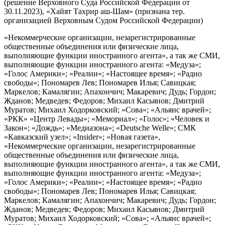
(решение Верховного Суда Российской Федерации от
30.11.2023), «Хайят Тахрир аш-Шам» (признана тер.
организацией Верховным Судом Российской Федерации)
«Некоммерческие организации, незарегистрированные
общественные объединения или физические лица,
выполняющие функции иностранного агента», а так же СМИ,
выполняющие функции иностранного агента: «Медуза»;
«Голос Америки»; «Реалии»; «Настоящее время»; «Радио
свободы»; Пономарев Лев; Пономарев Илья; Савицкая;
Маркелов; Камалягин; Апахончич; Макаревич; Дудь; Гордон;
Жданов; Медведев; Федоров; Михаил Касьянов; Дмитрий
Муратов; Михаил Ходорковский; «Сова»; «Альянс врачей»;
«РКК» «Центр Левады»; «Мемориал»; «Голос»; «Человек и
Закон»; «Дождь»; «Медиазона»; «Deutsche Welle»; СМК
«Кавказский узел»; «Insider»; «Новая газета»,
«Некоммерческие организации, незарегистрированные
общественные объединения или физические лица,
выполняющие функции иностранного агента», а так же СМИ,
выполняющие функции иностранного агента: «Медуза»;
«Голос Америки»; «Реалии»; «Настоящее время»; «Радио
свободы»; Пономарев Лев; Пономарев Илья; Савицкая;
Маркелов; Камалягин; Апахончич; Макаревич; Дудь; Гордон;
Жданов; Медведев; Федоров; Михаил Касьянов; Дмитрий
Муратов; Михаил Ходорковский; «Сова»; «Альянс врачей»;