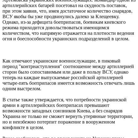
артиллерийских батарей посетовал на скудность поставок,
при этом заявив, что, имея достаточное количество снарядов,
ВСУ якобы бы уже продвинулись далеко за Клещеевку.
Однако, из-за дефицита боеприпасов, боевикам киевского
режима приходится довольствоваться имеющимся
количеством, что напрямую отражается на плотности ведения
огня и боеспособности украинских подразделений в целом.
Как отмечают украинские военнослужащие, в пиковый
период "контрнаступления" соотношение между артиллерией
сторон было сопоставимым или даже в пользу ВСУ, однако
теперь на каждые выпускаемые российской артиллерией
четыре-пять боеприпасов имеется возможность отвечать лишь
одним выстрелом.
В статье также утверждается, что потребности украинской
армии в артиллерийских боеприпасах превышают
возможности западных союзников Киева, а без снарядов
Украина не только не сможет вернуть утерянные территории,
но и неизбежно потерпит поражение в вооруженном
конфликте в целом.