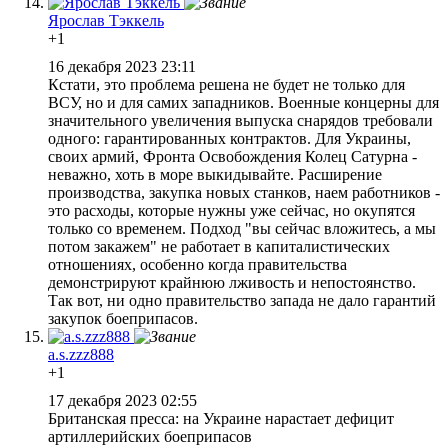
Ярослав Тэккель
+1
16 декабря 2023 23:11
Кстати, это проблема решена не будет не только для
ВСУ, но и для самих западников. Военные концерны для
значительного увеличения выпуска снарядов требовали
одного: гарантированных контрактов. Для Украины,
своих армий, Фронта Освобождения Колец Сатурна -
неважно, хоть в море выкидывайте. Расширение
производства, закупка новых станков, наем работников -
это расходы, которые нужны уже сейчас, но окупятся
только со временем. Подход "вы сейчас вложитесь, а мы
потом закажем" не работает в капиталистических
отношениях, особенно когда правительства
демонстрируют крайнюю лживость и непостоянство.
Так вот, ни одно правительство запада не дало гарантий
закупок боеприпасов.
a.s.zzz888
+1
17 декабря 2023 02:55
Британская пресса: на Украине нарастает дефицит
артиллерийских боеприпасов