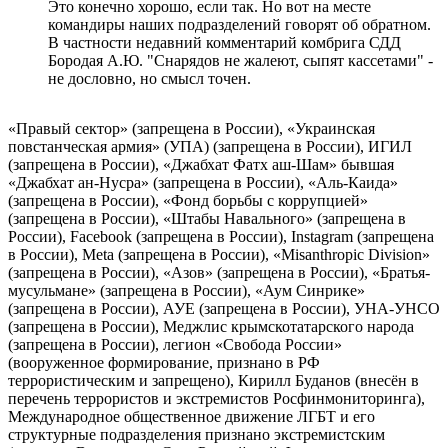
Это конечно хорошо, если так. Но вот на месте
командиры наших подразделений говорят об обратном.
В частности недавний комментарий комбрига СДД
Бородая А.Ю. "Снарядов не жалеют, сыпят кассетами" -
не дословно, но смысл точен.
«Правый сектор» (запрещена в России), «Украинская
повстанческая армия» (УПА) (запрещена в России), ИГИЛ
(запрещена в России), «Джабхат Фатх аш-Шам» бывшая
«Джабхат ан-Нусра» (запрещена в России), «Аль-Каида»
(запрещена в России), «Фонд борьбы с коррупцией»
(запрещена в России), «Штабы Навального» (запрещена в
России), Facebook (запрещена в России), Instagram (запрещена
в России), Meta (запрещена в России), «Misanthropic Division»
(запрещена в России), «Азов» (запрещена в России), «Братья-
мусульмане» (запрещена в России), «Аум Синрике»
(запрещена в России), АУЕ (запрещена в России), УНА-УНСО
(запрещена в России), Меджлис крымскотатарского народа
(запрещена в России), легион «Свобода России»
(вооруженное формирование, признано в РФ
террористическим и запрещено), Кирилл Буданов (внесён в
перечень террористов и экстремистов Росфинмониторинга),
Международное общественное движение ЛГБТ и его
структурные подразделения признано экстремистским