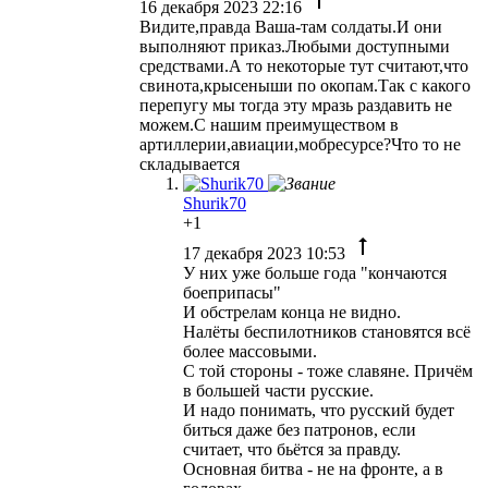
16 декабря 2023 22:16
Видите,правда Ваша-там солдаты.И они
выполняют приказ.Любыми доступными
средствами.А то некоторые тут считают,что
свинота,крысеныши по окопам.Так с какого
перепугу мы тогда эту мразь раздавить не
можем.С нашим преимуществом в
артиллерии,авиации,мобресурсе?Что то не
складывается
Shurik70
+1
17 декабря 2023 10:53
У них уже больше года "кончаются
боеприпасы"
И обстрелам конца не видно.
Налёты беспилотников становятся всё
более массовыми.
С той стороны - тоже славяне. Причём
в большей части русские.
И надо понимать, что русский будет
биться даже без патронов, если
считает, что бьётся за правду.
Основная битва - не на фронте, а в