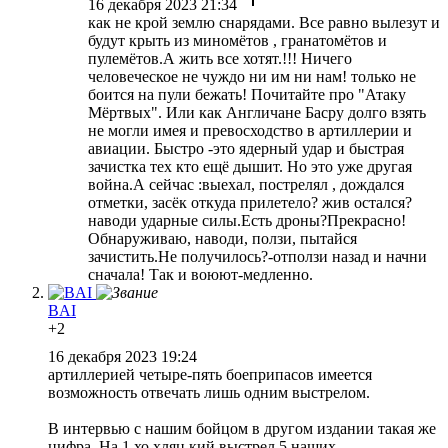
16 декабря 2023 21:34
как не крой землю снарядами. Все равно вылезут и
будут крыть из миномётов , гранатомётов и
пулемётов.А жить все хотят.!!! Ничего
человеческое не чуждо ни им ни нам! только не
боится на пули бежать! Почитайте про "Атаку
Мёртвых". Или как Англичане Басру долго взять
не могли имея и превосходство в артиллерии и
авиации. Быстро -это ядерный удар и быстрая
зачистка тех кто ещё дышит. Но это уже другая
война.А сейчас :выехал, пострелял , дождался
отметки, засёк откуда прилетело? жив остался?
наводи ударные силы.Есть дроны?Прекрасно!
Обнаруживаю, наводи, ползи, пытайся
зачистить.Не получилось?-отползи назад и начни
сначала! Так и воюют-медленно.
BAI
+2
16 декабря 2023 19:24
артиллерией четыре-пять боеприпасов имеется
возможность отвечать лишь одним выстрелом.
В интервью с нашим бойцом в другом издании такая же
цифра. На 1 хо.хляц.кий выстрел 5 наших