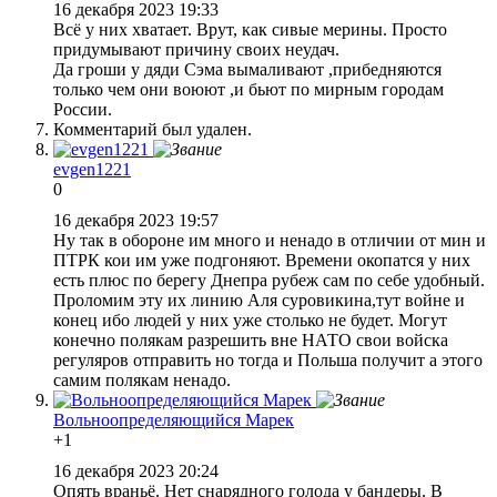
16 декабря 2023 19:33
Всё у них хватает. Врут, как сивые мерины. Просто
придумывают причину своих неудач.
Да гроши у дяди Сэма вымаливают ,прибедняются
только чем они воюют ,и бьют по мирным городам
России.
Комментарий был удален.
evgen1221
0
16 декабря 2023 19:57
Ну так в обороне им много и ненадо в отличии от мин и
ПТРК кои им уже подгоняют. Времени окопатся у них
есть плюс по берегу Днепра рубеж сам по себе удобный.
Проломим эту их линию Аля суровикина,тут войне и
конец ибо людей у них уже столько не будет. Могут
конечно полякам разрешить вне НАТО свои войска
регуляров отправить но тогда и Польша получит а этого
самим полякам ненадо.
Вольноопределяющийся Марек
+1
16 декабря 2023 20:24
Опять враньё. Нет снарядного голода у бандеры. В