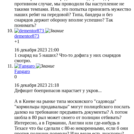
противном случае, мы проводили бы наступление не
такими темпами. Или, это попытка принизить мужество
наших ребят на передовой? Типа, бандера и без
снарядов держит оборону вполне успешно? Так
понимать?
dementor873
+1
16 декабря 2023 21:00
1 снаряд на 5 наших? Что-то дофига у них снарядов
смотрю.
Fangaro
0
16 декабря 2023 21:18
Дефицит боеприпасов нарастает у укров...
А в Киеве на рынке типа московского "садовода"
"кормильцы продавальцы" могут полицейского послать
далеко на требование предъявить документы? А потом
шобла в 80 рыл может своего от полиции отбивать?
Интересно, а в Германии, Англии или где-нибудь в
Техасе что бы сделали с 80-ю некоренными, если б они
против полиции поперли? Или везде есть диаспоры?