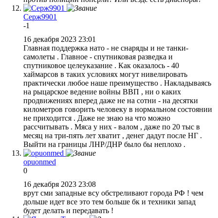
Серж9901
-1
16 декабря 2023 23:01
Главная поддержка нато - не снаряды и не танки-
самолеты . Главное - спутниковая разведка и
спутниковое целеуказание . Как оказалось - 40
хаймарсов в таких условиях могут нивелировать
практически любое наше преимущество . Накладываясь
на рыцарское ведение войны ВВП , ни о каких
продвижениях вперед даже не на сотни - на десятки
километров говорить человеку в нормальном состоянии
не приходится . Даже не знаю на что можно
рассчитывать . Мяса у них - валом , даже по 20 тыс в
месяц на три-пять лет хватит , денег дадут после НГ .
Выйти на границы ЛНР/ДНР было бы неплохо .
opuonmed
0
16 декабря 2023 23:08
врут сми западные всу обстреливают города РФ ! чем
дольше идет все это тем больше бк и техники запад
будет делать и передавать !