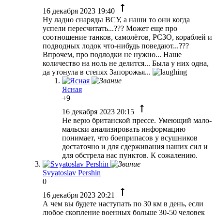
16 декабря 2023 19:40
Ну ладно снаряды ВСУ, а наши то они когда
успели пересчитать...??? Может еще про
соотношение танков, самолётов, РСЗО, кораблей и
подводных лодок что-нибудь поведают...???
Впрочем, про подлодки не нужно... Наше
количество на ноль не делится... Была у них одна,
да утонула в степях Запорожья...
Ясная
+9
16 декабря 2023 20:15
Не верю британской прессе. Умеющий мало-
мальски анализировать информацию
понимает, что боеприпасов у всушников
достаточно и для сдерживания наших сил и
для обстрела нас пунктов. К сожалению.
Svyatoslav Pershin
0
16 декабря 2023 20:21
А чем вы будете наступать по 30 км в день, если
любое скопление военных больше 30-50 человек