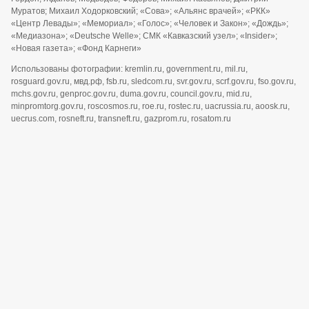
Муратов; Михаил Ходорковский; «Сова»; «Альянс врачей»; «РКК»
«Центр Левады»; «Мемориал»; «Голос»; «Человек и Закон»; «Дождь»;
«Медиазона»; «Deutsche Welle»; СМК «Кавказский узел»; «Insider»;
«Новая газета»; «Фонд Карнеги»
Использованы фотографии: kremlin.ru, government.ru, mil.ru,
rosguard.gov.ru, мвд.рф, fsb.ru, sledcom.ru, svr.gov.ru, scrf.gov.ru, fso.gov.ru,
mchs.gov.ru, genproc.gov.ru, duma.gov.ru, council.gov.ru, mid.ru,
minpromtorg.gov.ru, roscosmos.ru, roe.ru, rostec.ru, uacrussia.ru, aoosk.ru,
uecrus.com, rosneft.ru, transneft.ru, gazprom.ru, rosatom.ru