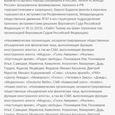
крымскотатарского народа (запрещена в России), легион «Свобода
России» (вооруженное формирование, признано в РФ
террористическим и запрещено), Кирилл Буданов (внесён в перечень
террористов и экстремистов Росфинмониторинга), Международное
общественное движение ЛГБТ и его структурные подразделения
признано экстремистским (решение Верховного Суда Российской
Федерации от 30.11.2023), «Хайят Тахрир аш-Шам» (признана тер.
организацией Верховным Судом Российской Федерации)
«Некоммерческие организации, незарегистрированные общественные
объединения или физические лица, выполняющие функции
иностранного агента», а так же СМИ, выполняющие функции
иностранного агента: «Медуза»; «Голос Америки»; «Реалии»;
«Настоящее время»; «Радио свободы»; Пономарев Лев; Пономарев
Илья; Савицкая; Маркелов; Камалягин; Апахончич; Макаревич; Дудь;
Гордон; Жданов; Медведев; Федоров; Михаил Касьянов; Дмитрий
Муратов; Михаил Ходорковский; «Сова»; «Альянс врачей»; «РКК»
«Центр Левады»; «Мемориал»; «Голос»; «Человек и Закон»; «Дождь»;
«Медиазона»; «Deutsche Welle»; СМК «Кавказский узел»; «Insider»;
«Новая газета», «Некоммерческие организации, незарегистрированные
общественные объединения или физические лица, выполняющие
функции иностранного агента», а так же СМИ, выполняющие функции
иностранного агента: «Медуза»; «Голос Америки»; «Реалии»;
«Настоящее время»; «Радио свободы»; Пономарев Лев; Пономарев
Илья; Савицкая; Маркелов; Камалягин; Апахончич; Макаревич; Дудь;
Гордон; Жданов; Медведев; Федоров; Михаил Касьянов; Дмитрий