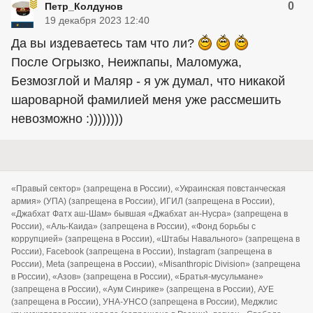
0
Петр_Колдунов
19 декабря 2023 12:40
Да вы издеваетесь там что ли?
После Огрызко, Неижпапы, Маломужа,
Безмозглой и Маляр - я уж думал, что никакой
шароварной фамилией меня уже рассмешить
невозможно :))))))))
«Правый сектор» (запрещена в России), «Украинская повстанческая
армия» (УПА) (запрещена в России), ИГИЛ (запрещена в России),
«Джабхат Фатх аш-Шам» бывшая «Джабхат ан-Нусра» (запрещена в
России), «Аль-Каида» (запрещена в России), «Фонд борьбы с
коррупцией» (запрещена в России), «Штабы Навального» (запрещена в
России), Facebook (запрещена в России), Instagram (запрещена в
России), Meta (запрещена в России), «Misanthropic Division» (запрещена
в России), «Азов» (запрещена в России), «Братья-мусульмане»
(запрещена в России), «Аум Синрике» (запрещена в России), АУЕ
(запрещена в России), УНА-УНСО (запрещена в России), Меджлис