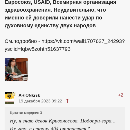
Евросоюз, USAID, Всемирная организация
здравоохранения. Неудивительно, что
именно ей доверили нанести удар по
духовному единству двух народов
См.подробно - https://vk.com/wall1707627_24293?
ysclid=lqbw5zohtn51637793
+2
ARIONkrsk
19 декабря 2023 09:22
Цитата: мордвин 3
Ну, я знаю девок Кривоносова, Подопри-гора...
Их что, в страну 404 отправлять?