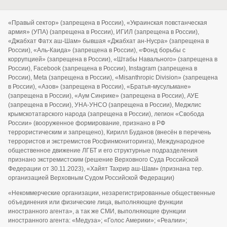
«Правый сектор» (запрещена в России), «Украинская повстанческая
армия» (УПА) (запрещена в России), ИГИЛ (запрещена в России),
«Джабхат Фатх аш-Шам» бывшая «Джабхат ан-Нусра» (запрещена в
России), «Аль-Каида» (запрещена в России), «Фонд борьбы с
коррупцией» (запрещена в России), «Штабы Навального» (запрещена в
России), Facebook (запрещена в России), Instagram (запрещена в
России), Meta (запрещена в России), «Misanthropic Division» (запрещена
в России), «Азов» (запрещена в России), «Братья-мусульмане»
(запрещена в России), «Аум Синрике» (запрещена в России), АУЕ
(запрещена в России), УНА-УНСО (запрещена в России), Меджлис
крымскотатарского народа (запрещена в России), легион «Свобода
России» (вооруженное формирование, признано в РФ
террористическим и запрещено), Кирилл Буданов (внесён в перечень
террористов и экстремистов Росфинмониторинга), Международное
общественное движение ЛГБТ и его структурные подразделения
признано экстремистским (решение Верховного Суда Российской
Федерации от 30.11.2023), «Хайят Тахрир аш-Шам» (признана тер.
организацией Верховным Судом Российской Федерации)
«Некоммерческие организации, незарегистрированные общественные
объединения или физические лица, выполняющие функции
иностранного агента», а так же СМИ, выполняющие функции
иностранного агента: «Медуза»; «Голос Америки»; «Реалии»;