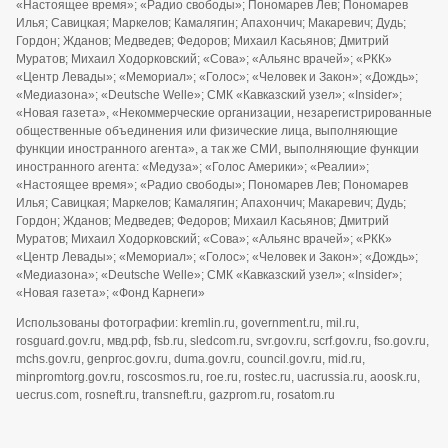
«Настоящее время»; «Радио свободы»; Пономарев Лев; Пономарев
Илья; Савицкая; Маркелов; Камалягин; Апахончич; Макаревич; Дудь;
Гордон; Жданов; Медведев; Федоров; Михаил Касьянов; Дмитрий
Муратов; Михаил Ходорковский; «Сова»; «Альянс врачей»; «РКК»
«Центр Левады»; «Мемориал»; «Голос»; «Человек и Закон»; «Дождь»;
«Медиазона»; «Deutsche Welle»; СМК «Кавказский узел»; «Insider»;
«Новая газета», «Некоммерческие организации, незарегистрированные
общественные объединения или физические лица, выполняющие
функции иностранного агента», а так же СМИ, выполняющие функции
иностранного агента: «Медуза»; «Голос Америки»; «Реалии»;
«Настоящее время»; «Радио свободы»; Пономарев Лев; Пономарев
Илья; Савицкая; Маркелов; Камалягин; Апахончич; Макаревич; Дудь;
Гордон; Жданов; Медведев; Федоров; Михаил Касьянов; Дмитрий
Муратов; Михаил Ходорковский; «Сова»; «Альянс врачей»; «РКК»
«Центр Левады»; «Мемориал»; «Голос»; «Человек и Закон»; «Дождь»;
«Медиазона»; «Deutsche Welle»; СМК «Кавказский узел»; «Insider»;
«Новая газета»; «Фонд Карнеги»
Использованы фотографии: kremlin.ru, government.ru, mil.ru,
rosguard.gov.ru, мвд.рф, fsb.ru, sledcom.ru, svr.gov.ru, scrf.gov.ru, fso.gov.ru,
mchs.gov.ru, genproc.gov.ru, duma.gov.ru, council.gov.ru, mid.ru,
minpromtorg.gov.ru, roscosmos.ru, roe.ru, rostec.ru, uacrussia.ru, aoosk.ru,
uecrus.com, rosneft.ru, transneft.ru, gazprom.ru, rosatom.ru