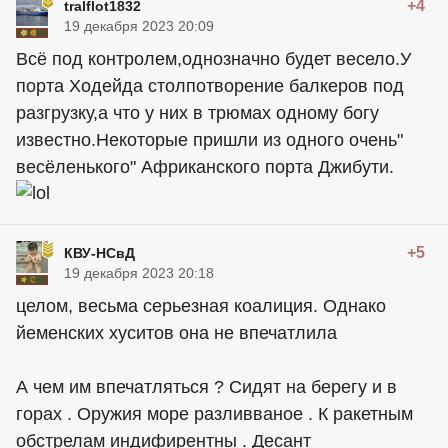
+4
tralflot1832
19 декабря 2023 20:09
Всё под контролем,однозначно будет весело.У
порта Ходейда столпотворение балкеров под
разгрузку,а что у них в трюмах одному богу
известно.Некоторые пришли из одного очень"
весёленького" Африканского порта Джибути.
+5
КВУ-НСвД
19 декабря 2023 20:18
целом, весьма серьезная коалиция. Однако
йеменских хуситов она не впечатлила
А чем им впечатляться ? Сидят на берегу и в
горах . Оружия море разливваное . К ракетным
обстрелам индифирентны . Десант