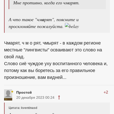
Мне противно, когда его чмарят.
А что такое "чм
а
рят", поясните и
просклоняйте пожалуйста.
Чмарят, ч м о рят, чмырят - в каждом регионе
местные "лингвисты" осваивают это слово на
свой лад.
Слово сиё чуждое уху воспитанного человека и,
потому как вы боретесь за его правильное
произношение, вам видней...
+2
Простой
20 декабря 2023 00:24
Цитата: kventinasd