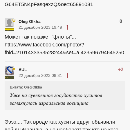
G64ET5N4pFasqexzQ&oe=65891081
0
Oleg Olkha
21 декабря 2023 19:49
Может так покажет "флоты"...
https://www.facebook.com/photo/?
fbid=2101433353528244&set=a.423596794645250
+2
AUL
22 декабря 2023 08:31
Цитата: Oleg Olkha
Уже на суверенное государство хуситов
замахнулась израильская военщина
Ээээ.... Так вроде как хуситы вдруг объявили
войну Израилю, а не наоборот! Так кто на кого