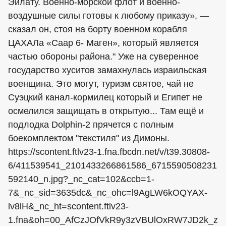
Эйлату. Военно-морской флот и военно-
воздушные силы готовы к любому приказу», —
сказал oн, стоя на борту военном корабля
ЦАХАЛа «Саар 6- Маген», который является
частью обороны района." Уже на суверенное
государство хуситов замахнулась израильская
военщина. Это могут, туризм святое, чай не
Суэцкий канал-кормилец который и Египет не
осмелился защищать в открытую... Там ещё и
подлодка Dolphin-2 прячется с полным
боекомплектом "текстиля" из Димоны.
https://scontent.ftlv23-1.fna.fbcdn.net/v/t39.30808-
6/411539541_2101433266861586_6715590508231
592140_n.jpg?_nc_cat=102&ccb=1-
7&_nc_sid=3635dc&_nc_ohc=l9AgLW6kOQYAX-
lv8lH&_nc_ht=scontent.ftlv23-
1.fna&oh=00_AfCzJOfVkR9y3zVBUlOxRW7JD2k_z