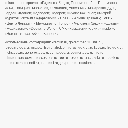
«Настоящее время»; «Радио свободы»; Пономарев Лев; Пономарев
Илья; Савицкая; Маркелов; Камалягин; Апахончич; Макаревич; Дудь;
Гордон; Жданов; Медведев; Федоров; Михаил Касьянов; Дмитрий
Муратов; Михаил Ходорковский; «Сова»; «Альянс врачей»; «РКК»
«Центр Левады»; «Мемориал»; «Голос»; «Человек и Закон»; «Дождь»;
«Медиазона»; «Deutsche Welle»; СМК «Кавказский узел»; «Insider»;
«Новая газета»; «Фонд Карнеги»
Использованы фотографии: kremlin.ru, government.ru, mil.ru,
rosguard.gov.ru, мвд.рф, fsb.ru, sledcom.ru, svr.gov.ru, scrf.gov.ru, fso.gov.ru,
mchs.gov.ru, genproc.gov.ru, duma.gov.ru, council.gov.ru, mid.ru,
minpromtorg.gov.ru, roscosmos.ru, roe.ru, rostec.ru, uacrussia.ru, aoosk.ru,
uecrus.com, rosneft.ru, transneft.ru, gazprom.ru, rosatom.ru