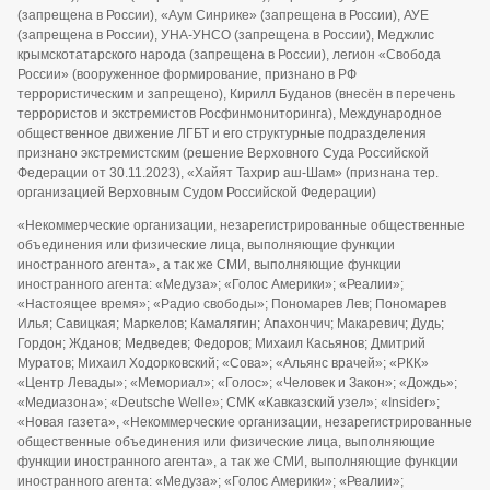
(запрещена в России), «Аум Синрике» (запрещена в России), АУЕ
(запрещена в России), УНА-УНСО (запрещена в России), Меджлис
крымскотатарского народа (запрещена в России), легион «Свобода
России» (вооруженное формирование, признано в РФ
террористическим и запрещено), Кирилл Буданов (внесён в перечень
террористов и экстремистов Росфинмониторинга), Международное
общественное движение ЛГБТ и его структурные подразделения
признано экстремистским (решение Верховного Суда Российской
Федерации от 30.11.2023), «Хайят Тахрир аш-Шам» (признана тер.
организацией Верховным Судом Российской Федерации)
«Некоммерческие организации, незарегистрированные общественные
объединения или физические лица, выполняющие функции
иностранного агента», а так же СМИ, выполняющие функции
иностранного агента: «Медуза»; «Голос Америки»; «Реалии»;
«Настоящее время»; «Радио свободы»; Пономарев Лев; Пономарев
Илья; Савицкая; Маркелов; Камалягин; Апахончич; Макаревич; Дудь;
Гордон; Жданов; Медведев; Федоров; Михаил Касьянов; Дмитрий
Муратов; Михаил Ходорковский; «Сова»; «Альянс врачей»; «РКК»
«Центр Левады»; «Мемориал»; «Голос»; «Человек и Закон»; «Дождь»;
«Медиазона»; «Deutsche Welle»; СМК «Кавказский узел»; «Insider»;
«Новая газета», «Некоммерческие организации, незарегистрированные
общественные объединения или физические лица, выполняющие
функции иностранного агента», а так же СМИ, выполняющие функции
иностранного агента: «Медуза»; «Голос Америки»; «Реалии»;