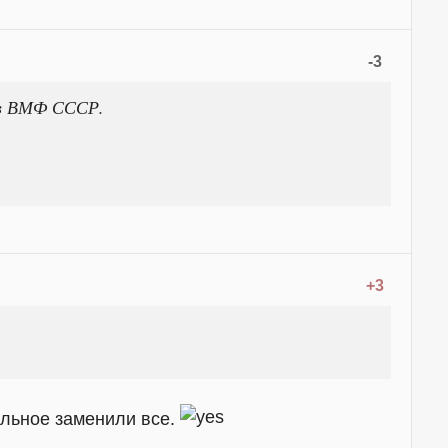
-3
ав ВМФ СССР.
+3
альное заменили все.