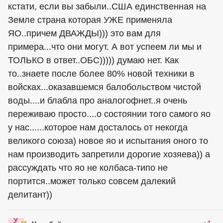
кстати, если вы забыли..США единственная на
Земле страна которая УЖЕ применяла
ЯО..причем ДВАЖДЫ))) это вам для
примера...что они могут. А вот успеем ли мы и
ТОЛЬКО в ответ..ОБС))))) думаю нет. Как
то..знаете после более 80% новой техники в
войсках...оказавшемся балобольством чистой
воды....и блабла про аналогофнет..я очень
переживаю просто....о состоянии того самого яо
у нас......которое нам досталось от некогда
великого союза) новое яо и испытания оного то
нам производить запретили дорогие хозяева)) а
рассуждать что яо не колбаса-типо не
портится..может только совсем далекий
делитант))