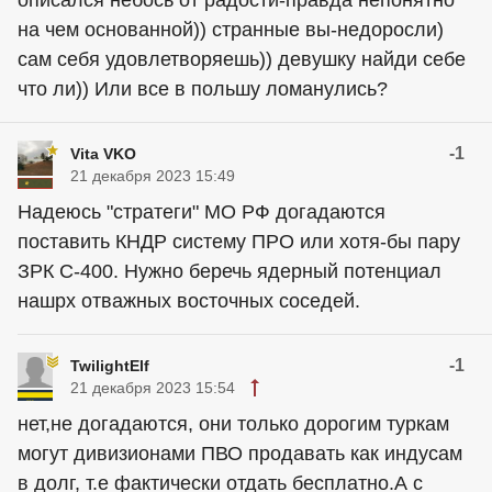
описался небось от радости-правда непонятно
на чем основанной)) странные вы-недоросли)
сам себя удовлетворяешь)) девушку найди себе
что ли)) Или все в польшу ломанулись?
-1
Vita VKO
21 декабря 2023 15:49
Надеюсь "стратеги" МО РФ догадаются
поставить КНДР систему ПРО или хотя-бы пару
ЗРК С-400. Нужно беречь ядерный потенциал
нашрх отважных восточных соседей.
-1
TwilightElf
21 декабря 2023 15:54
нет,не догадаются, они только дорогим туркам
могут дивизионами ПВО продавать как индусам
в долг, т.е фактически отдать бесплатно.А с