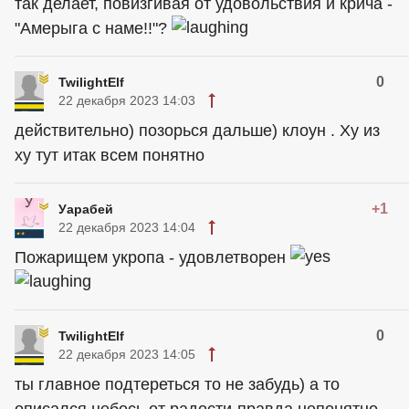
так делает, повизгивая от удовольствия и крича -
"Амерыга с наме!!"?
0
TwilightElf
22 декабря 2023 14:03
действительно) позорься дальше) клоун . Ху из
ху тут итак всем понятно
+1
Уарабей
22 декабря 2023 14:04
Пожарищем укропа - удовлетворен
0
TwilightElf
22 декабря 2023 14:05
ты главное подтереться то не забудь) а то