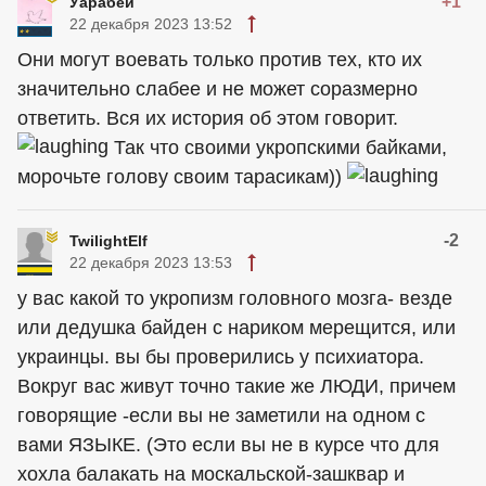
+1
Уарабей
22 декабря 2023 13:52
Они могут воевать только против тех, кто их
значительно слабее и не может соразмерно
ответить. Вся их история об этом говорит.
Так что своими укропскими байками,
морочьте голову своим тарасикам))
-2
TwilightElf
22 декабря 2023 13:53
у вас какой то укропизм головного мозга- везде
или дедушка байден с нариком мерещится, или
украинцы
. вы бы проверились у психиатора.
Вокруг вас живут точно такие же ЛЮДИ, причем
говорящие -если вы не заметили на одном с
вами ЯЗЫКЕ. (Это если вы не в курсе что для
хохла балакать на москальской-зашквар и