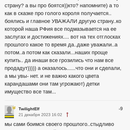
страну? а вы про боятся))кто? напомните) а то
как в сказке про голого короля получается..
боялись и главное УВАЖАЛИ другую страну..ко
которой наша РФия все подмазывается на ее
заслугах и достижениях.... вот на тех отглосках
прошлого какое то время да..даже уважали..а
потом..а потом как сказали...наших проще
купить.. да инаши все грозились что нам все
продадут))))) а оказалось......что они и сделали,
а мы увы- нет. и не важно какого цвета
карандашами они там угрожают) детки
имущество все там...
-9
TwilightElf
21 декабря 2023 16:02
мы сами боимся своего прошлого..стыдливо