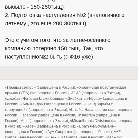
выбыло - 150-250тыщ)
2. Подготовка наступления №2 (аналогичного
летнему , это еще 200-300тыщ) .
Это с учетом того, что за летне-осеннюю
компанию потеряно 150 тыщ. Так, что -
наступлению№2 быть (с Ф16 уже)
«Правый сектор» (запрещена в России), «Украинская повстанческая
армия» (УПА) (запрещена в России), ИГИЛ (запрещена в России),
«Джабхат Фатх аш-Шам» бывшая «Джабхат ан-Нусра» (запрещена в
России), «Аль-Каида» (запрещена в России), «Фонд борьбы с
коррупцией» (запрещена в России), «Штабы Навального» (запрещена в
России), Facebook (запрещена в России), Instagram (запрещена в
России), Meta (запрещена в России), «Misanthropic Division» (запрещена
в России), «Азов» (запрещена в России), «Братья-мусульмане»
(запрещена в России), «Аум Синрике» (запрещена в России), АУЕ
(запрещена в России), УНА-УНСО (запрещена в России), Меджлис