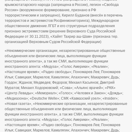
крымскотатарского народа (запрещена в России), легион «Свобода
России» (вооруженное формирование, признано в РФ
террористическим и запрещено), Кирилл Буданов (внесён в перечень
террористов и экстремистов Росфинмониторинга), Международное
общественное движение ЛГБТ и его структурные подразделения
признано экстремистским (решение Верховного Суда Российской
Федерации от 30.11.2023), «Хайят Тахрир аш-Шам» (признана тер.
организацией Верховным Судом Российской Федерации)
«Некоммерческие организации, незарегистрированные общественные
объединения или физические лица, выполняющие функции
иностранного агента», а так же СМИ, выполняющие функции
иностранного агента: «Медуза»; «Голос Америки»; «Реалии»;
«Настоящее время»; «Радио свободы»; Пономарев Лев; Пономарев
Илья; Савицкая; Маркелов; Камалягин; Апахончич; Макаревич; Дудь;
Гордон; Жданов; Медведев; Федоров; Михаил Касьянов; Дмитрий
Муратов; Михаил Ходорковский; «Сова»; «Альянс врачей»; «РКК»
«Центр Левады»; «Мемориал»; «Голос»; «Человек и Закон»; «Дождь»;
«Медиазона»; «Deutsche Welle»; СМК «Кавказский узел»; «Insider»;
«Новая газета», «Некоммерческие организации, незарегистрированные
общественные объединения или физические лица, выполняющие
функции иностранного агента», а так же СМИ, выполняющие функции
иностранного агента: «Медуза»; «Голос Америки»; «Реалии»;
«Настоящее время»; «Радио свободы»; Пономарев Лев; Пономарев
Илья; Савицкая; Маркелов; Камалягин; Апахончич; Макаревич; Дудь;