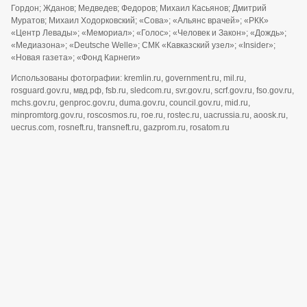
Гордон; Жданов; Медведев; Федоров; Михаил Касьянов; Дмитрий
Муратов; Михаил Ходорковский; «Сова»; «Альянс врачей»; «РКК»
«Центр Левады»; «Мемориал»; «Голос»; «Человек и Закон»; «Дождь»;
«Медиазона»; «Deutsche Welle»; СМК «Кавказский узел»; «Insider»;
«Новая газета»; «Фонд Карнеги»
Использованы фотографии: kremlin.ru, government.ru, mil.ru,
rosguard.gov.ru, мвд.рф, fsb.ru, sledcom.ru, svr.gov.ru, scrf.gov.ru, fso.gov.ru,
mchs.gov.ru, genproc.gov.ru, duma.gov.ru, council.gov.ru, mid.ru,
minpromtorg.gov.ru, roscosmos.ru, roe.ru, rostec.ru, uacrussia.ru, aoosk.ru,
uecrus.com, rosneft.ru, transneft.ru, gazprom.ru, rosatom.ru