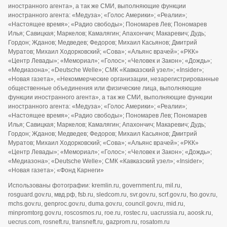
иностранного агента», а так же СМИ, выполняющие функции
иностранного агента: «Медуза»; «Голос Америки»; «Реалии»;
«Настоящее время»; «Радио свободы»; Пономарев Лев; Пономарев
Илья; Савицкая; Маркелов; Камалягин; Апахончич; Макаревич; Дудь;
Гордон; Жданов; Медведев; Федоров; Михаил Касьянов; Дмитрий
Муратов; Михаил Ходорковский; «Сова»; «Альянс врачей»; «РКК»
«Центр Левады»; «Мемориал»; «Голос»; «Человек и Закон»; «Дождь»;
«Медиазона»; «Deutsche Welle»; СМК «Кавказский узел»; «Insider»;
«Новая газета», «Некоммерческие организации, незарегистрированные
общественные объединения или физические лица, выполняющие
функции иностранного агента», а так же СМИ, выполняющие функции
иностранного агента: «Медуза»; «Голос Америки»; «Реалии»;
«Настоящее время»; «Радио свободы»; Пономарев Лев; Пономарев
Илья; Савицкая; Маркелов; Камалягин; Апахончич; Макаревич; Дудь;
Гордон; Жданов; Медведев; Федоров; Михаил Касьянов; Дмитрий
Муратов; Михаил Ходорковский; «Сова»; «Альянс врачей»; «РКК»
«Центр Левады»; «Мемориал»; «Голос»; «Человек и Закон»; «Дождь»;
«Медиазона»; «Deutsche Welle»; СМК «Кавказский узел»; «Insider»;
«Новая газета»; «Фонд Карнеги»
Использованы фотографии: kremlin.ru, government.ru, mil.ru,
rosguard.gov.ru, мвд.рф, fsb.ru, sledcom.ru, svr.gov.ru, scrf.gov.ru, fso.gov.ru,
mchs.gov.ru, genproc.gov.ru, duma.gov.ru, council.gov.ru, mid.ru,
minpromtorg.gov.ru, roscosmos.ru, roe.ru, rostec.ru, uacrussia.ru, aoosk.ru,
uecrus.com, rosneft.ru, transneft.ru, gazprom.ru, rosatom.ru