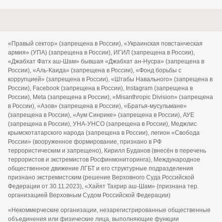
«Правый сектор» (запрещена в России), «Украинская повстанческая
армия» (УПА) (запрещена в России), ИГИЛ (запрещена в России),
«Джабхат Фатх аш-Шам» бывшая «Джабхат ан-Нусра» (запрещена в
России), «Аль-Каида» (запрещена в России), «Фонд борьбы с
коррупцией» (запрещена в России), «Штабы Навального» (запрещена в
России), Facebook (запрещена в России), Instagram (запрещена в
России), Meta (запрещена в России), «Misanthropic Division» (запрещена
в России), «Азов» (запрещена в России), «Братья-мусульмане»
(запрещена в России), «Аум Синрике» (запрещена в России), АУЕ
(запрещена в России), УНА-УНСО (запрещена в России), Меджлис
крымскотатарского народа (запрещена в России), легион «Свобода
России» (вооруженное формирование, признано в РФ
террористическим и запрещено), Кирилл Буданов (внесён в перечень
террористов и экстремистов Росфинмониторинга), Международное
общественное движение ЛГБТ и его структурные подразделения
признано экстремистским (решение Верховного Суда Российской
Федерации от 30.11.2023), «Хайят Тахрир аш-Шам» (признана тер.
организацией Верховным Судом Российской Федерации)
«Некоммерческие организации, незарегистрированные общественные
объединения или физические лица, выполняющие функции