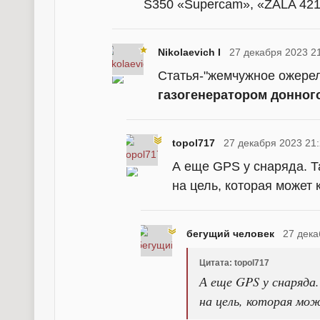
S350 «Supercam», «ZALA 421-
Nikolaevich I
27 декабря 2023 2
Статья-"жемчужное ожерел
газогенератором донног
topol717
27 декабря 2023 21
А еще GPS у снаряда. Т
на цель, которая может
бегущий человек
27 дека
Цитата: topol717
А еще GPS у снаряда
на цель, которая мо