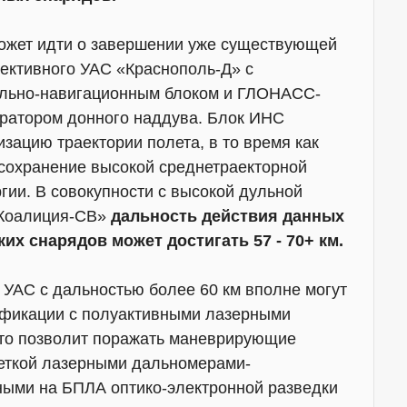
может идти о завершении уже существующей
ективного УАС «Краснополь-Д» с
льно-навигационным блоком и ГЛОНАСС-
нератором донного наддува. Блок ИНС
зацию траектории полета, в то время как
 сохранение высокой среднетраекторной
ргии. В совокупности с высокой дульной
«Коалиция-СВ»
дальность действия данных
х снарядов может достигать 57 - 70+ км.
 УАС с дальностью более 60 км вполне могут
ификации с полуактивными лазерными
что позволит поражать маневрирующие
веткой лазерными дальномерами-
ными на БПЛА оптико-электронной разведки