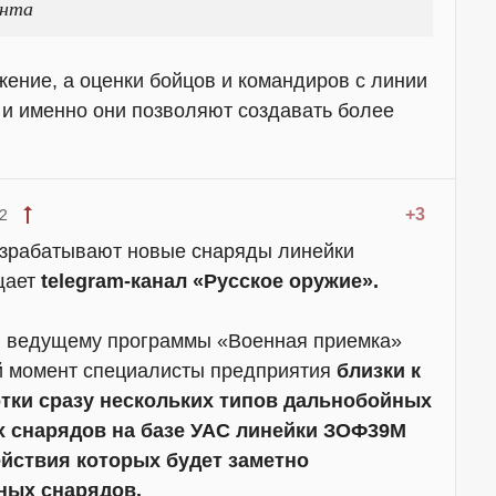
онта
ение, а оценки бойцов и командиров с линии
 и именно они позволяют создавать более
+3
2
азрабатывают новые снаряды линейки
щает
telegram-канал «Русское оружие».
ью ведущему программы «Военная приемка»
й момент специалисты предприятия
близки к
тки сразу нескольких типов дальнобойных
х снарядов на базе УАС линейки ЗОФ39М
ействия которых будет заметно
ных снарядов.